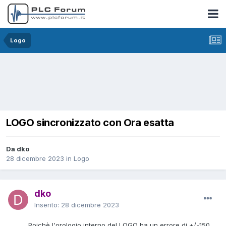
Logo
LOGO sincronizzato con Ora esatta
Da dko
28 dicembre 2023
in
Logo
dko
Inserito:
28 dicembre 2023
Poichè l'orologio interno del LOGO ha un errore di +/-150