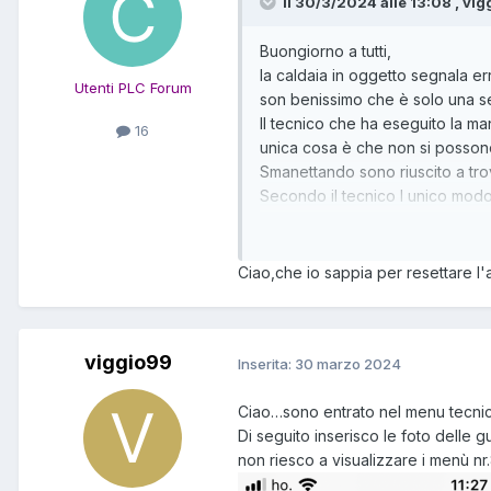
Il 30/3/2024 alle 13:08 , vig
Buongiorno a tutti,
la caldaia in oggetto segnala er
Utenti PLC Forum
son benissimo che è solo una se
Il tecnico che ha eseguito la ma
16
unica cosa è che non si possono
Smanettando sono riuscito a tro
Secondo il tecnico l unico modo 
Qualcuno sa come fare?
Ciao,che io sappia per resettare l
viggio99
Inserita:
30 marzo 2024
Ciao…sono entrato nel menu tecnico 
Di seguito inserisco le foto delle g
non riesco a visualizzare i menù n