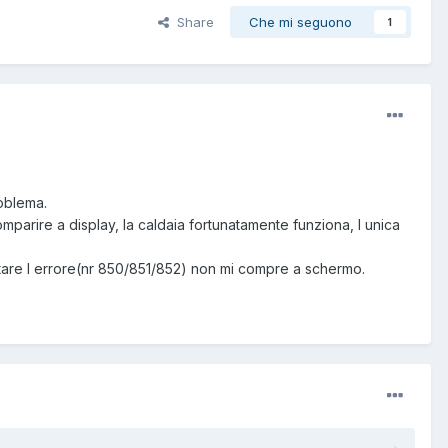
Share
Che mi seguono
1
roblema.
mparire a display, la caldaia fortunatamente funziona, l unica
tare l errore(nr 850/851/852) non mi compre a schermo.