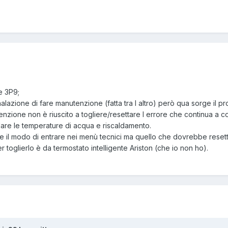
e 3P9;
azione di fare manutenzione (fatta tra l altro) però qua sorge il p
enzione non è riuscito a togliere/resettare l errore che continua a co
are le temperature di acqua e riscaldamento.
e il modo di entrare nei menù tecnici ma quello che dovrebbe reset
 toglierlo è da termostato intelligente Ariston (che io non ho).