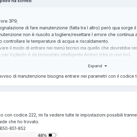
gio99 ha scritto:
rore 3P9;
gnalazione di fare manutenzione (fatta tra l altro) però qua sorge i
nutenzione non è riuscito a togliere/resettare l errore che continua a
 controllare le temperature di acqua e riscaldamento.
vare il modo di entrare nei menù tecnici ma quello che dovrebbe re
per toglierlo è da termostato intelligente Ariston (che io non ho).
Expand
'avviso di manutenzione bisogna entrare nei parametri con il codice 
con codice 222, mi fa vedere tutte le impostazioni possibili tranne 
uide che ho trovato.
r.850-851-852