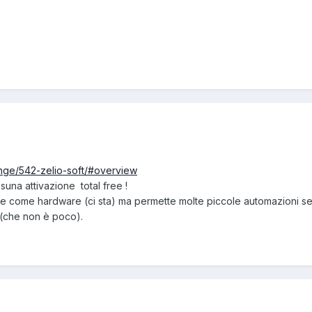
ange/542-zelio-soft/#overview
suna attivazione total free !
erale come hardware (ci sta) ma permette molte piccole automazioni s
 (che non è poco).