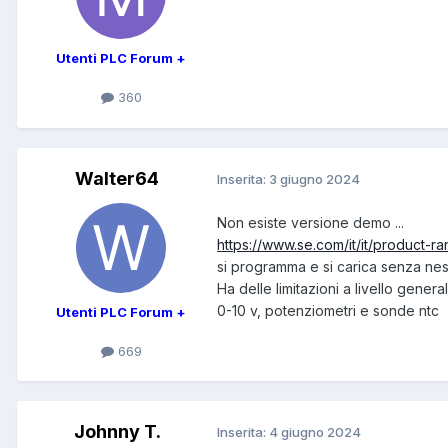
Utenti PLC Forum +
360
Walter64
Inserita:
3 giugno 2024
Non esiste versione demo ...
https://www.se.com/it/it/product-r
si programma e si carica senza nes
Ha delle limitazioni a livello gen
0-10 v, potenziometri e sonde ntc
Utenti PLC Forum +
669
Johnny T.
Inserita:
4 giugno 2024