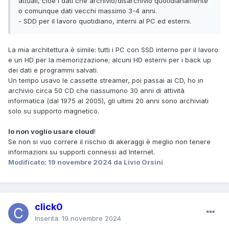
attuali, cioè i dati che archivio/disarchivio quotidianamente
o comunque dati vecchi massimo 3-4 anni.
- SDD per il lavoro quotidiano, interni al PC ed esterni.
La mia architettura è simile: tutti i PC con SSD interno per il lavoro
e un HD per la memorizzazione; alcuni HD esterni per i back up
dei dati e programmi salvati.
Un tempo usavo le cassette streamer, poi passai ai CD, ho in
archivio circa 50 CD che riassumono 30 anni di attività
informatica (dal 1975 al 2005), gli ultimi 20 anni sono archiviati
solo su supporto magnetico.
Io non voglio usare cloud
!
Se non si vuo correre il rischio di akeraggi è meglio non tenere
informazioni su supporti connessi ad Internet.
Modificato:
19 novembre 2024
da Livio Orsini
click0
Inserita:
19 novembre 2024