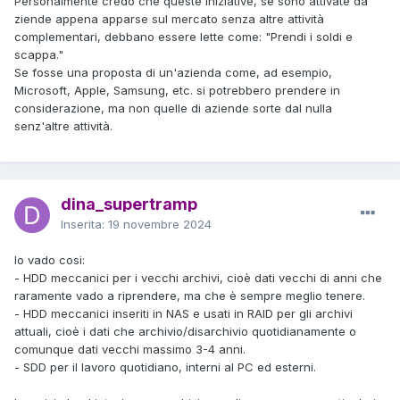
Personalmente credo che queste iniziative, se sono attivate da
ziende appena apparse sul mercato senza altre attività
complementari, debbano essere lette come: "Prendi i soldi e
scappa."
Se fosse una proposta di un'azienda come, ad esempio,
Microsoft, Apple, Samsung, etc. si potrebbero prendere in
considerazione, ma non quelle di aziende sorte dal nulla
senz'altre attività.
dina_supertramp
Inserita:
19 novembre 2024
Io vado cosi:
- HDD meccanici per i vecchi archivi, cioè dati vecchi di anni che
raramente vado a riprendere, ma che è sempre meglio tenere.
- HDD meccanici inseriti in NAS e usati in RAID per gli archivi
attuali, cioè i dati che archivio/disarchivio quotidianamente o
comunque dati vecchi massimo 3-4 anni.
- SDD per il lavoro quotidiano, interni al PC ed esterni.