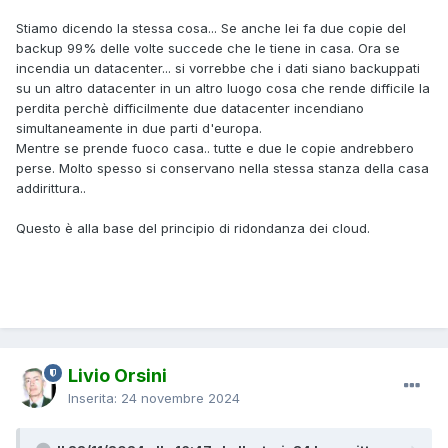
Eppure il data center a cui si appoggiava PLCForum era il
Stiamo dicendo la stessa cosa... Se anche lei fa due copie del
più grande d'Europa con una decina di "magazzini" situati
backup 99% delle volte succede che le tiene in casa. Ora se
in devirse località europee.
incendia un datacenter... si vorrebbe che i dati siano backuppati
su un altro datacenter in un altro luogo cosa che rende difficile la
perdita perchè difficilmente due datacenter incendiano
simultaneamente in due parti d'europa.
Mentre se prende fuoco casa.. tutte e due le copie andrebbero
perse. Molto spesso si conservano nella stessa stanza della casa
addirittura..
Questo è alla base del principio di ridondanza dei cloud.
Livio Orsini
Inserita:
24 novembre 2024