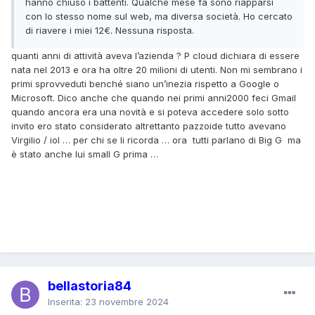
hanno chiuso i battenti. Qualche mese fa sono riapparsi
con lo stesso nome sul web, ma diversa società. Ho cercato
di riavere i miei 12€. Nessuna risposta.
quanti anni di attività aveva l’azienda ? P cloud dichiara di essere
nata nel 2013 e ora ha oltre 20 milioni di utenti. Non mi sembrano i
primi sprovveduti benché siano un’inezia rispetto a Google o
Microsoft. Dico anche che quando nei primi anni2000 feci Gmail
quando ancora era una novità e si poteva accedere solo sotto
invito ero stato considerato altrettanto pazzoide tutto avevano
Virgilio / iol … per chi se li ricorda … ora tutti parlano di Big G ma
è stato anche lui small G prima …
bellastoria84
Inserita:
23 novembre 2024