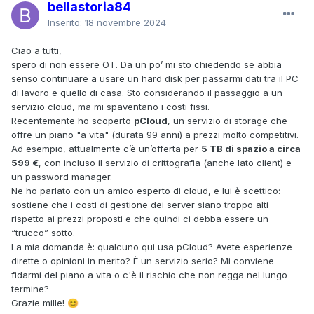
bellastoria84
Inserito:
18 novembre 2024
Ciao a tutti,
spero di non essere OT. Da un po’ mi sto chiedendo se abbia
senso continuare a usare un hard disk per passarmi dati tra il PC
di lavoro e quello di casa. Sto considerando il passaggio a un
servizio cloud, ma mi spaventano i costi fissi.
Recentemente ho scoperto
pCloud
, un servizio di storage che
offre un piano "a vita" (durata 99 anni) a prezzi molto competitivi.
Ad esempio, attualmente c’è un’offerta per
5 TB di spazio a circa
599 €
, con incluso il servizio di crittografia (anche lato client) e
un password manager.
Ne ho parlato con un amico esperto di cloud, e lui è scettico:
sostiene che i costi di gestione dei server siano troppo alti
rispetto ai prezzi proposti e che quindi ci debba essere un
“trucco” sotto.
La mia domanda è: qualcuno qui usa pCloud? Avete esperienze
dirette o opinioni in merito? È un servizio serio? Mi conviene
fidarmi del piano a vita o c'è il rischio che non regga nel lungo
termine?
Grazie mille!
😊