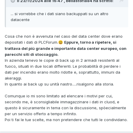
Il 23/11/2024 alle 16:47 , bellastoria84 ha scritto:
... si vorrebbe che i dati siano backuppati su un altro
datacente
Cosa che non è avvenuta nel caso del data center dove erano
depositati i dati di PLCForum.
Eppure, torno a ripetere, si
😃
trattava del più grande e importante data center europeo, con
parecchi siti di stoccaggio.
In azienda tenevo le copie di back up in 2 armadi resistenti al
fuoco, situati in due locali differenti. Le probabilità di perdere i
dati per incendio erano molto ridotte e, soprattutto, immuni da
akeraggi.
In quanto ai back up su unità nastro.....risalgono alla storia.
Comunque io mi sono limitato ad elencare i motivi per cui,
secondo me, è sconsigliabile immagazzinare i dati in cluod, e
questo è sicuramente in tema con la discussione, spòecialmente
per un servizio offerto a tempo infinito.
Poi ti fai le tue scelte, ma non pretendere che tutti le condividano.