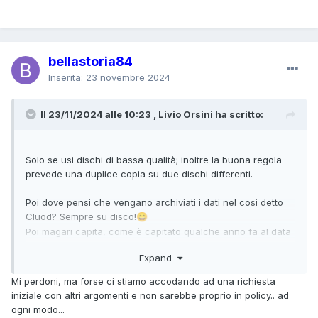
bellastoria84
Inserita:
23 novembre 2024
Il 23/11/2024 alle 10:23 , Livio Orsini ha scritto:
Solo se usi dischi di bassa qualità; inoltre la buona regola
prevede una duplice copia su due dischi differenti.
Poi dove pensi che vengano archiviati i dati nel così detto
Cluod? Sempre su disco!
😄
Poi magari capita, come è capitato qualche anno fa al data
center che serviva PLCForum, un incendio che distrusse
Expand
un'ala di quel "magazzino"!
Se non fosse stato per il fatto che, almeno per i dati più
Mi perdoni, ma forse ci stiamo accodando ad una richiesta
recenti, PLCForum aveva un copia di back up sul suo
iniziale con altri argomenti e non sarebbe proprio in policy.. ad
server, sarebbe stata una vera catastrofe; così invece si
ogni modo...
persero solo i dati archiviati nei primi anni del secolo.