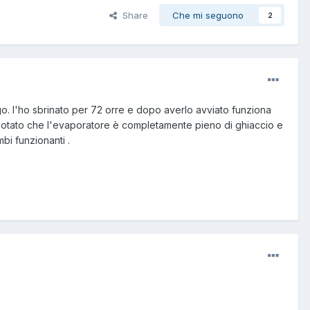
Share
Che mi seguono
2
go. l'ho sbrinato per 72 orre e dopo averlo avviato funziona
 notato che l'evaporatore è completamente pieno di ghiaccio e
bi funzionanti .