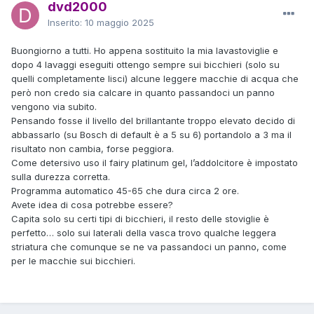
dvd2000
Inserito:
10 maggio 2025
Buongiorno a tutti. Ho appena sostituito la mia lavastoviglie e
dopo 4 lavaggi eseguiti ottengo sempre sui bicchieri (solo su
quelli completamente lisci) alcune leggere macchie di acqua che
però non credo sia calcare in quanto passandoci un panno
vengono via subito.
Pensando fosse il livello del brillantante troppo elevato decido di
abbassarlo (su Bosch di default è a 5 su 6) portandolo a 3 ma il
risultato non cambia, forse peggiora.
Come detersivo uso il fairy platinum gel, l’addolcitore è impostato
sulla durezza corretta.
Programma automatico 45-65 che dura circa 2 ore.
Avete idea di cosa potrebbe essere?
Capita solo su certi tipi di bicchieri, il resto delle stoviglie è
perfetto… solo sui laterali della vasca trovo qualche leggera
striatura che comunque se ne va passandoci un panno, come
per le macchie sui bicchieri.