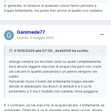
In generale, le striature di qualsiasi colore fanno pensare a
troppo brillantante, ma posta foto anche di quelle così vediamo
Ganimede77
Inserita:
11 maggio 2025
Il 10/5/2025 alle 07:30 , dvd2000 ha scritto:
ottengo sempre sui bicchieri (solo su quelli completamente
lisci) alcune leggere macchie di acqua che però non credo
sia calcare in quanto passandoci un panno vengono via
subito.
Pensando fosse il livello del brillantante troppo elevato
decido di abbassarlo (su Bosch di default è a 5 su 6)
portandolo a 3 ma il risultato non cambia, forse peggiora.
E' il contrario, se hai macchie di acqua/calcare, il brillantante va
aumentato. Diminuito è se le stoviglie sono appiccicose, amare,