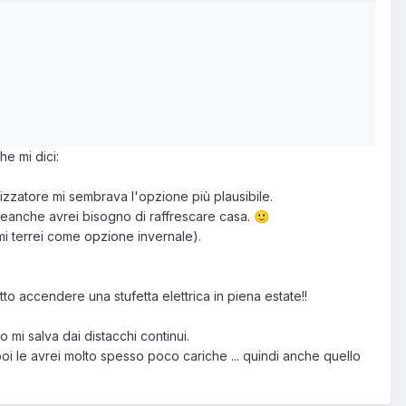
he mi dici:
tizzatore mi sembrava l'opzione più plausibile.
neanche avrei bisogno di raffrescare casa.
🙂
 mi terrei come opzione invernale).
o accendere una stufetta elettrica in piena estate!!
 mi salva dai distacchi continui.
 poi le avrei molto spesso poco cariche ... quindi anche quello