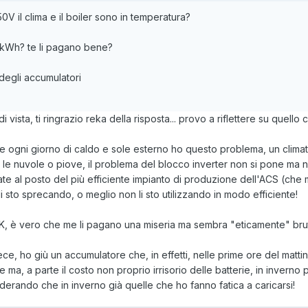
V il clima e il boiler sono in temperatura?
 kWh? te li pagano bene?
 degli accumulatori
 vista, ti ringrazio reka della risposta... provo a riflettere su quello c
 che ogni giorno di caldo e sole esterno ho questo problema, un clima
 le nuvole o piove, il problema del blocco inverter non si pone ma 
estate al posto del più efficiente impianto di produzione dell'ACS (che
 sto sprecando, o meglio non li sto utilizzando in modo efficiente!
 OK, è vero che me li pagano una miseria ma sembra "eticamente" brutt
ce, ho giù un accumulatore che, in effetti, nelle prime ore del mattino
 ma, a parte il costo non proprio irrisorio delle batterie, in inverno
rando che in inverno già quelle che ho fanno fatica a caricarsi!