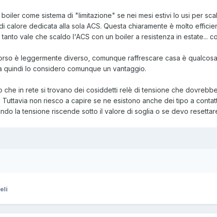
 boiler come sistema di "limitazione" se nei mesi estivi lo usi per sca
 calore dedicata alla sola ACS. Questa chiaramente è molto efficient
nto vale che scaldo l'ACS con un boiler a resistenza in estate... co
scorso è leggermente diverso, comunque raffrescare casa è qualcosa c
sa quindi lo considero comunque un vantaggio.
to che in rete si trovano dei cosiddetti relè di tensione che dovreb
 Tuttavia non riesco a capire se ne esistono anche dei tipo a contatto 
 la tensione riscende sotto il valore di soglia o se devo resettare 
eli