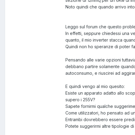
sezione di 12mmq per un 6Kw di im
Noto quindi che quando arrivo into
Leggo sul forum che questo proble
In effetti, seppure chiedessi una 
quanto, il mio inverter stacca quan
Quindi non ho speranze di poter fa
Pensando alle varie opzioni tuttavia
debbano partire solamente quando l
autoconsumo, e riuscirei ad aggirar
E quindi vengo al mio quesito:
Esiste un apparato adatto allo scopo
supero i 255V?
Sapete fornirmi qualche suggerim
Come utilizzatori, ho pensato ad un
Entrambi dovrebbero essere predisp
Potete suggerirmi altre tipologie d