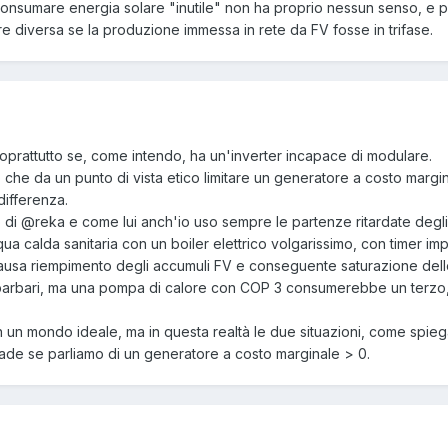
er consumare energia solare "inutile" non ha proprio nessun senso, e
e diversa se la produzione immessa in rete da FV fosse in trifase.
oprattutto se, come intendo, ha un'inverter incapace di modulare.
to che da un punto di vista etico limitare un generatore a costo marg
differenza.
o di
@reka
e come lui anch'io uso sempre le partenze ritardate degli
cqua calda sanitaria con un boiler elettrico volgarissimo, con timer i
 causa riempimento degli accumuli FV e conseguente saturazione dell
arbari, ma una pompa di calore con COP 3 consumerebbe un terzo, gli 
 un mondo ideale, ma in questa realtà le due situazioni, come spieg
ade se parliamo di un generatore a costo marginale > 0.