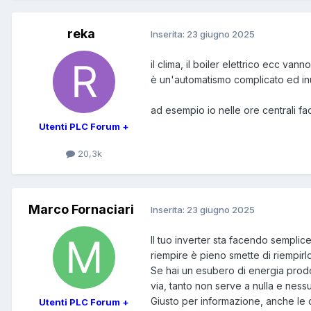
reka
Inserita:
23 giugno 2025
il clima, il boiler elettrico ecc va
è un'automatismo complicato ed inu
ad esempio io nelle ore centrali fac
Utenti PLC Forum +
20,3k
Marco Fornaciari
Inserita:
23 giugno 2025
Il tuo inverter sta facendo semplic
riempire è pieno smette di riempirlo
Se hai un esubero di energia prodot
via, tanto non serve a nulla e ness
Giusto per informazione, anche le 
Utenti PLC Forum +