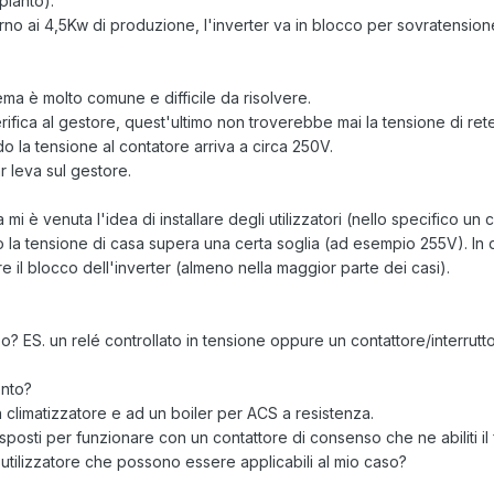
pianto).
rno ai 4,5Kw di produzione, l'inverter va in blocco per sovratension
ma è molto comune e difficile da risolvere.
verifica al gestore, quest'ultimo non troverebbe mai la tensione di 
do la tensione al contatore arriva a circa 250V.
r leva sul gestore.
 mi è venuta l'idea di installare degli utilizzatori (nello specifico u
a tensione di casa supera una certa soglia (ad esempio 255V). In q
e il blocco dell'inverter (almeno nella maggior parte dei casi).
? ES. un relé controllato in tensione oppure un contattore/interruttore
ento?
 climatizzatore e ad un boiler per ACS a resistenza.
osti per funzionare con un contattore di consenso che ne abiliti il 
i utilizzatore che possono essere applicabili al mio caso?