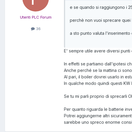
e se quando si raggiungono i 250
Utenti PLC Forum
perchè non vuoi sprecare quei
36
a sto punto valuta l'inserimento
E' sempre utile avere diversi punti di
In effetti se partiamo dall'ipotesi
Anche perché se la mattina ci sono
Al pari, il boiler dovrei usarlo in 
In qualche modo quindi questi KW li
Se tu mi parli proprio di sprecarli
Per quanto riguarda le batterie inve
Potrei aggiungerne altri sicuramente
sarebbe uno spreco enorme conside