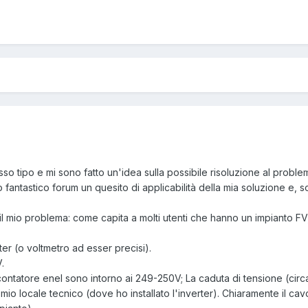
sso tipo e mi sono fatto un'idea sulla possibile risoluzione al proble
 fantastico forum un quesito di applicabilità della mia soluzione e, s
l mio problema: come capita a molti utenti che hanno un impianto FV, n
ster (o voltmetro ad esser precisi).
V.
ontatore enel sono intorno ai 249-250V; La caduta di tensione (circa
l mio locale tecnico (dove ho installato l'inverter). Chiaramente il