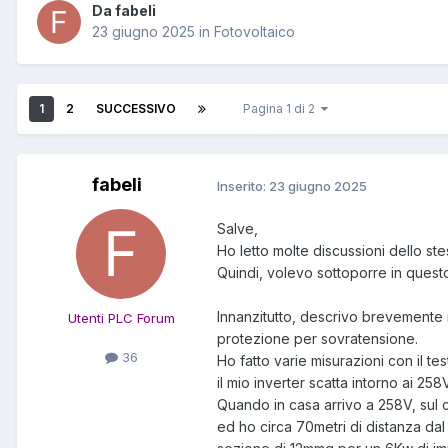
Da fabeli
23 giugno 2025
in
Fotovoltaico
1
2
SUCCESSIVO
Pagina 1 di 2
fabeli
Inserito:
23 giugno 2025
Salve,
Ho letto molte discussioni dello ste
Quindi, volevo sottoporre in questo
Innanzitutto, descrivo brevemente i
Utenti PLC Forum
protezione per sovratensione.
36
Ho fatto varie misurazioni con il te
il mio inverter scatta intorno ai 258
Quando in casa arrivo a 258V, sul c
ed ho circa 70metri di distanza da