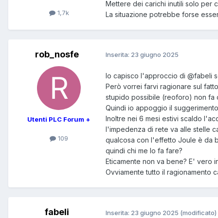
Mettere dei carichi inutili solo p
1,7k
La situazione potrebbe forse esser
rob_nosfe
Inserita:
23 giugno 2025
Io capisco l'approccio di
@fabeli
s
Però vorrei farvi ragionare sul fat
stupido possibile (reoforo) non fa 
Quindi io appoggio il suggeriment
Inoltre nei 6 mesi estivi scaldo l'a
Utenti PLC Forum +
l'impedenza di rete va alle stelle
109
qualcosa con l'effetto Joule è da b
quindi chi me lo fa fare?
Eticamente non va bene? E' vero in
Ovviamente tutto il ragionamento c
fabeli
Inserita:
23 giugno 2025
(modificato)