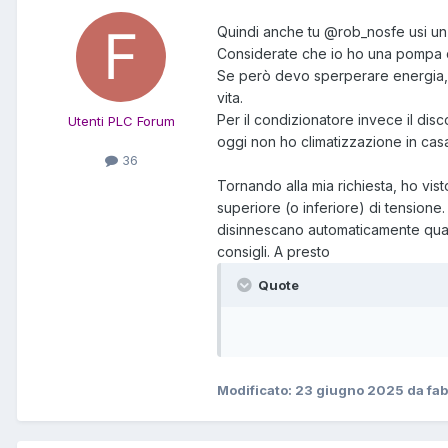
Quindi anche tu
@rob_nosfe
usi un
Considerate che io ho una pompa di
Se però devo sperperare energia, ta
vita.
Per il condizionatore invece il di
Utenti PLC Forum
oggi non ho climatizzazione in ca
36
Tornando alla mia richiesta, ho vis
superiore (o inferiore) di tensione.
disinnescano automaticamente quando
consigli. A presto
Quote
Modificato:
23 giugno 2025
da fab