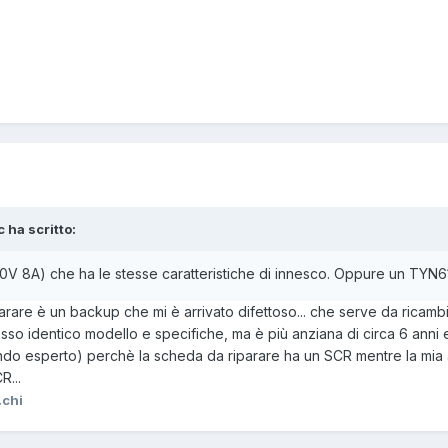
 ha scritto:
0V 8A) che ha le stesse caratteristiche di innesco. Oppure un TYN6
arare è un backup che mi è arrivato difettoso... che serve da ricambio
tesso identico modello e specifiche, ma è più anziana di circa 6 an
o esperto) perchè la scheda da riparare ha un SCR mentre la mia at
R...
.chi