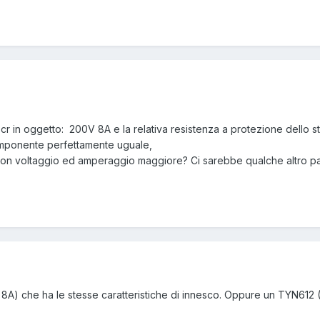
 Scr in oggetto: 200V 8A e la relativa resistenza a protezione dello s
componente perfettamente uguale,
con voltaggio ed amperaggio maggiore? Ci sarebbe qualche altro par
8A) che ha le stesse caratteristiche di innesco. Oppure un TYN612 