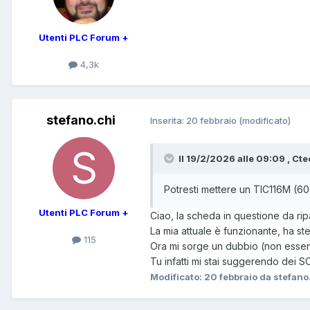
Utenti PLC Forum +
4,3k
stefano.chi
Inserita:
20 febbraio
(modificato)
Il 19/2/2026 alle 09:09 , Ctec
Potresti mettere un TIC116M (60
Utenti PLC Forum +
Ciao, la scheda in questione da rip
La mia attuale è funzionante, ha s
115
Ora mi sorge un dubbio (non essend
Tu infatti mi stai suggerendo dei SC
Modificato:
20 febbraio
da stefano