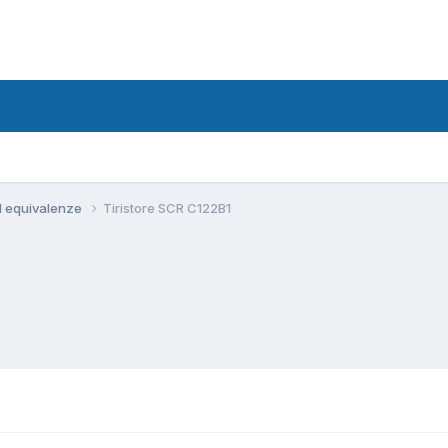
d equivalenze
Tiristore SCR C122B1