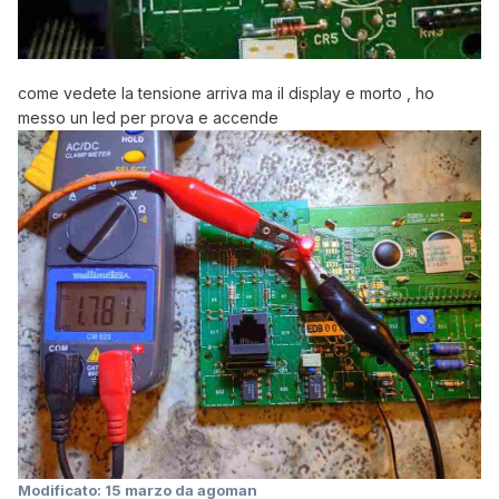
come vedete la tensione arriva ma il display e morto , ho
messo un led per prova e accende
Modificato:
15 marzo
da agoman