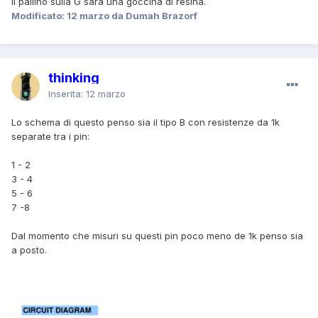
Il pallino sulla G sarà una goccina di resina.
Modificato:
12 marzo
da Dumah Brazorf
thinking
Inserita:
12 marzo
Lo schema di questo penso sia il tipo B con resistenze da 1k
separate tra i pin:
1 - 2
3 - 4
5 - 6
7 -8
Dal momento che misuri su questi pin poco meno de 1k penso sia
a posto.