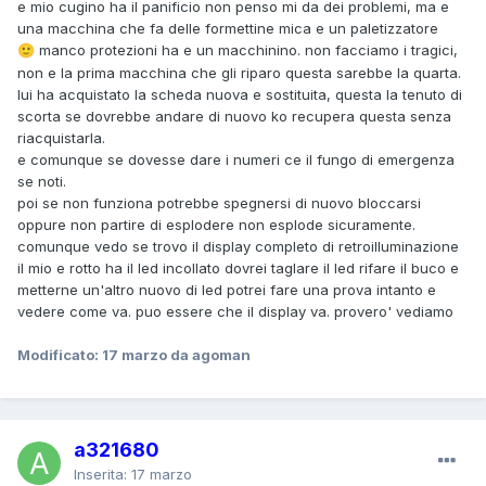
e mio cugino ha il panificio non penso mi da dei problemi, ma e
una macchina che fa delle formettine mica e un paletizzatore
manco protezioni ha e un macchinino. non facciamo i tragici,
🙂
non e la prima macchina che gli riparo questa sarebbe la quarta.
lui ha acquistato la scheda nuova e sostituita, questa la tenuto di
scorta se dovrebbe andare di nuovo ko recupera questa senza
riacquistarla.
e comunque se dovesse dare i numeri ce il fungo di emergenza
se noti.
poi se non funziona potrebbe spegnersi di nuovo bloccarsi
oppure non partire di esplodere non esplode sicuramente.
comunque vedo se trovo il display completo di retroilluminazione
il mio e rotto ha il led incollato dovrei taglare il led rifare il buco e
metterne un'altro nuovo di led potrei fare una prova intanto e
vedere come va. puo essere che il display va. provero' vediamo
Modificato:
17 marzo
da agoman
a321680
Inserita:
17 marzo