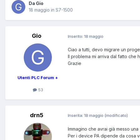
Da Gio
18 maggio
in
S7-1500
Gio
Inserito:
18 maggio
Ciao a tutti, devo migrare un prog
Il problema mi arriva dal fatto che
Grazie
Utenti PLC Forum +
53
drn5
Inserita:
18 maggio
(modificato)
Immagino che avrai già messo una C
Per i device PA dipende da cosa v