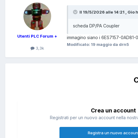
Il 19/5/2026 alle 14:21 , Gio h
scheda DP/PA Coupler
Utenti PLC Forum +
immagino siano i 6ES7157-0AD81
Modificato:
19 maggio
da drn5
3,3k
C
Crea un account
Registrati per un nuovo account nella nostra
Registra un nuovo accoun