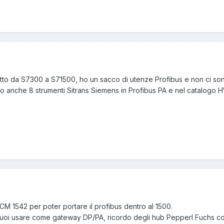
etto da S7300 a S71500, ho un sacco di utenze Profibus e non ci so
 ho anche 8 strumenti Sitrans Siemens in Profibus PA e nel catalogo 
M 1542 per poter portare il profibus dentro al 1500.
uoi usare come gateway DP/PA, ricordo degli hub Pepperl Fuchs co