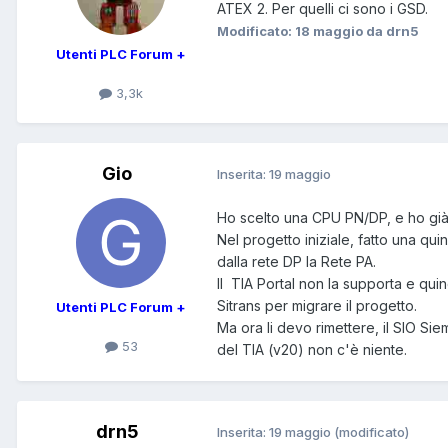
ATEX 2. Per quelli ci sono i GSD.
Modificato:
18 maggio
da drn5
Utenti PLC Forum +
3,3k
Gio
Inserita:
19 maggio
Ho scelto una CPU PN/DP, e ho già 
Nel progetto iniziale, fatto una q
dalla rete DP la Rete PA.
Il TIA Portal non la supporta e qui
Sitrans per migrare il progetto.
Utenti PLC Forum +
Ma ora li devo rimettere, il SIO S
53
del TIA (v20) non c'è niente.
drn5
Inserita:
19 maggio
(modificato)