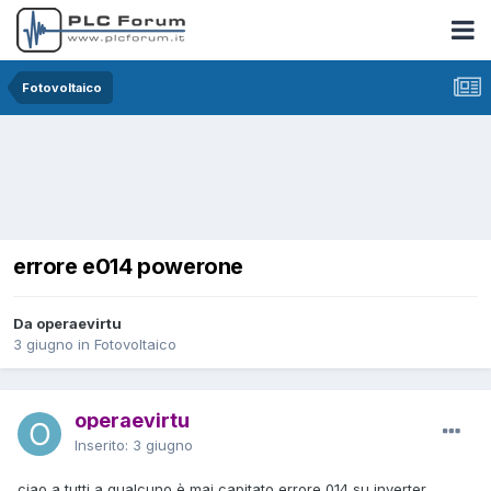
Fotovoltaico
errore e014 powerone
Da operaevirtu
3 giugno
in
Fotovoltaico
operaevirtu
Inserito:
3 giugno
ciao a tutti a qualcuno è mai capitato errore 014 su inverter