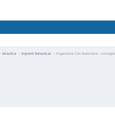
Idraulica
Impianti (Idraulica)
Irrigazione Con Autoclave - consigli