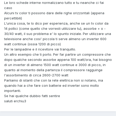
Le loro schede interne normalizzano tutto e tu neanche ci fai
caso
Alcuni tv color ti possono dare delle righe orizzontali (appena
percettibili)
L'unica cosa, te lo dico per esperienza, anche se un tv color da
14 pollici (come quello che vorresti utilizzare tu), assorbe + o -
30/40 watt, il suo problema e' lo spunto iniziale. Per utilizzare una
televisione anche cosi' piccola ti serve almeno un inverter 600
watt continue (ossia 1200 di picco)
Per le lampadine e il ricevitore vai tranquillo.
Un altro esempio che ti porto. Per far partire un compressore che
dopo qualche secondo assorbe appena 100 watt/ora, hai bisogno
di un inverter di almeno 1500 watt continue e 3000 di picco, in
quanto al momento della partenza il compressore ragguinge
l'assorbimento di circa 2600-2700 watt
Parliamo di istanti che con la rete elettrica non si notano, ma
quando hai a che fare con batterie ed inverter sono molto
importanti.
Se hai qualche dubbio fatti sentire
saluti erchiu3