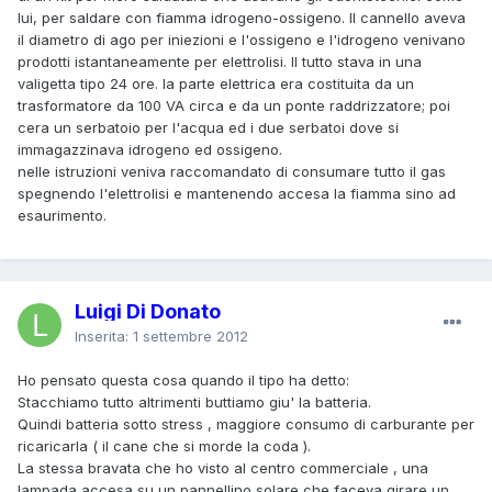
lui, per saldare con fiamma idrogeno-ossigeno. Il cannello aveva
il diametro di ago per iniezioni e l'ossigeno e l'idrogeno venivano
prodotti istantaneamente per elettrolisi. Il tutto stava in una
valigetta tipo 24 ore. la parte elettrica era costituita da un
trasformatore da 100 VA circa e da un ponte raddrizzatore; poi
cera un serbatoio per l'acqua ed i due serbatoi dove si
immagazzinava idrogeno ed ossigeno.
nelle istruzioni veniva raccomandato di consumare tutto il gas
spegnendo l'elettrolisi e mantenendo accesa la fiamma sino ad
esaurimento.
Luigi Di Donato
Inserita:
1 settembre 2012
Ho pensato questa cosa quando il tipo ha detto:
Stacchiamo tutto altrimenti buttiamo giu' la batteria.
Quindi batteria sotto stress , maggiore consumo di carburante per
ricaricarla ( il cane che si morde la coda ).
La stessa bravata che ho visto al centro commerciale , una
lampada accesa su un pannellino solare che faceva girare un