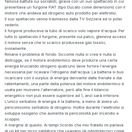
famosa battuta sui socialisti, girava con un suo spettacolo in cui
presentava un furgone FIAT (tipo Ducato come dimensioni) con il
motore che andava ad idrogeno auto prodotto per elettrolisi.
Il suo spettacolo venne trasmesso dalla TV Svizzera ed io potei
vederlo.
Il furgone produceva la tubo di scarico solo vapore d'acqua. Per
tutto lo spettacolo il furgone, presente sul palco, gteneva acceso
il motore senza che lo scarico producesse gas tossici,
ovviamente.
Rimane il problema di fondo. Siccome nulla si crea e nulla si
distrugge, se il motore endotermico deve produrre una certa
energia bruciando idrogeno qualcuno deve fornire l'energia
necessaria per ricavare l'idrogeno dall'acqua. La batteria si buo
ricaricare con il surplus di energia derivante dalle frenate e dai
rallentamenti, una parte della potenza del motore endotermico è
usata per muovere l'alternatore, però alla fine il bilancio
energetico non può essere superiore ad 1, anzi sarà inferiore.
L'unico serbatoio di energia è la batteria, a meno di avere un
pericolossimo serbatoio di idrogeno. Inoltre durante l'elettrolisi si
sviluppa ossigeno che aumenta la pericolosità per incendio e
scoppio.
A margine di questo. Ai tempi ricordo che mio fratello mi parlava
di un kit per mcro saldatura che usavano gli odontotecnici come