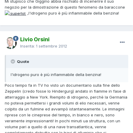
Mi stupisco che Giggino abbia rischiato di incenerire il suo
negozio per la dimostrazione di questo fenomeno da baraccone
,l'idrogeno puro è più infiammabile della benzina!
Livio Orsini
Inserita:
1 settembre 2012
Quote
l'idrogeno puro è più infiammabile della benzina!
Poco tempo fa in TV ho visto un documentario sulla fine dello
Zeppelin (credo fosse lo Hindergurg) andato in fiamme in fase di
atterraggio a New York. Riempito di idrogeno, perchè la Germania
no poteva permettersi i grandi volumi di elio necessari, venne
colpito da un fulmine ed avvampò istantaneamente. Le immagini
riprese con le cineprese del tempo, in bianco e nero, sono
veramente impressionanti! In pochi minuti ua struttura, con un
volume pari a quello di una nave transatlantica, venne
completamente distrutta con le travi di alluminio che si