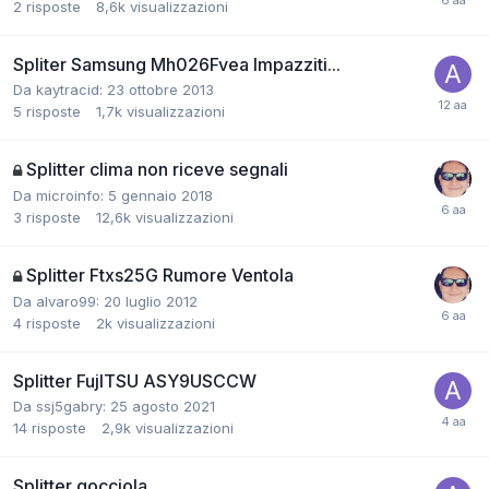
2
risposte
8,6k
visualizzazioni
Spliter Samsung Mh026Fvea Impazziti...
Da kaytracid:
23 ottobre 2013
5
risposte
1,7k
visualizzazioni
Splitter clima non riceve segnali
Da microinfo:
5 gennaio 2018
3
risposte
12,6k
visualizzazioni
Splitter Ftxs25G Rumore Ventola
Da alvaro99:
20 luglio 2012
4
risposte
2k
visualizzazioni
Splitter FujITSU ASY9USCCW
Da ssj5gabry:
25 agosto 2021
14
risposte
2,9k
visualizzazioni
Splitter gocciola