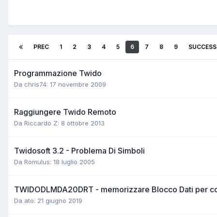
PREC
1
2
3
4
5
6
7
8
9
SUCCESS
Programmazione Twido
Da chris74:
17 novembre 2009
Raggiungere Twido Remoto
Da Riccardo Z:
8 ottobre 2013
Twidosoft 3.2 - Problema Di Simboli
Da Romulus:
18 luglio 2005
TWIDODLMDA20DRT - memorizzare Blocco Dati per co
Da ato:
21 giugno 2019