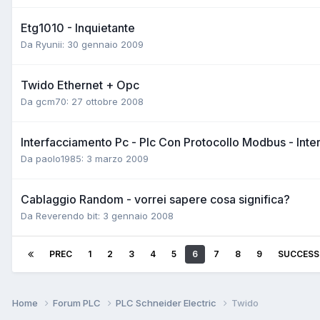
Etg1010 - Inquietante
Da Ryunii:
30 gennaio 2009
Twido Ethernet + Opc
Da gcm70:
27 ottobre 2008
Interfacciamento Pc - Plc Con Protocollo Modbus - Int
Da paolo1985:
3 marzo 2009
Cablaggio Random - vorrei sapere cosa significa?
Da Reverendo bit:
3 gennaio 2008
PREC
1
2
3
4
5
6
7
8
9
SUCCESS
Home
Forum PLC
PLC Schneider Electric
Twido