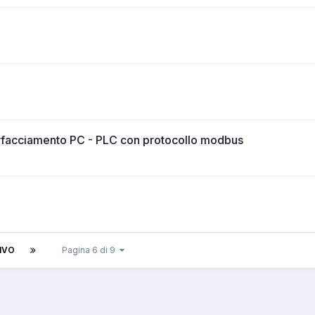
erfacciamento PC - PLC con protocollo modbus
IVO
Pagina 6 di 9