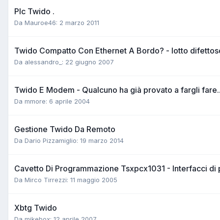
Plc Twido .
Da Mauroe46:
2 marzo 2011
Twido Compatto Con Ethernet A Bordo? - lotto difettoso
Da alessandro_:
22 giugno 2007
Twido E Modem - Qualcuno ha già provato a fargli fare..
Da mmore:
6 aprile 2004
Gestione Twido Da Remoto
Da Dario Pizzamiglio:
19 marzo 2014
Cavetto Di Programmazione Tsxpcx1031 - Interfacci d
Da Mirco Tirrezzi:
11 maggio 2005
Xbtg Twido
Da mikebox:
12 aprile 2007