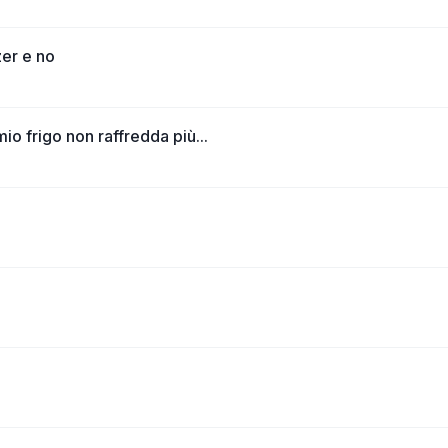
zer e no
io frigo non raffredda più...