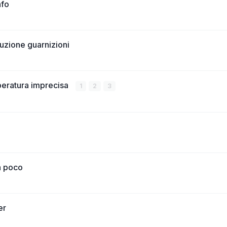
nfo
tuzione guarnizioni
mperatura imprecisa
1
2
3
a poco
er