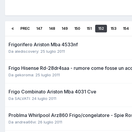
PREC
147
148
149
150
151
152
153
154
Frigorifero Ariston Mba 4533nf
Da alediscovery:
25 luglio 2011
Frigo Hisense Rd-28dr4saa - rumore come fosse un ac
Da gekoroma:
25 luglio 2011
Frigo Combinato Ariston Mba 4031 Cve
Da SALVATI:
24 luglio 2011
Problma Whirlpool Arz860 Frigo/congelatore - Spie Ros
Da andrea66vi:
26 luglio 2011