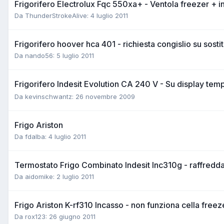
Frigorifero Electrolux Fqc 550xa+ - Ventola freezer + i
Da ThunderStrokeAlive:
4 luglio 2011
Frigorifero hoover hca 401 - richiesta congislio su sosti
Da nando56:
5 luglio 2011
Frigorifero Indesit Evolution CA 240 V - Su display te
Da kevinschwantz:
26 novembre 2009
Frigo Ariston
Da fdalba:
4 luglio 2011
Termostato Frigo Combinato Indesit Inc310g - raffredd
Da aidomike:
2 luglio 2011
Frigo Ariston K-rf310 Incasso - non funziona cella freez
Da rox123:
26 giugno 2011