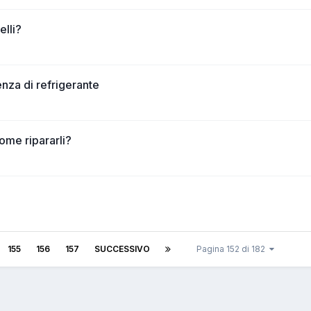
elli?
nza di refrigerante
ome ripararli?
155
156
157
SUCCESSIVO
Pagina 152 di 182