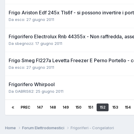
Frigo Ariston Edf 245x Tls6f - si possono invertire i port
Da esco:
27 giugno 2011
Frigorifero Electrolux Rnb 44355x - Non raffredda, asse
Da sbegnozz:
17 giugno 2011
Frigo Smeg Fl227a Levetta Freezer E Perno Portello - c
Da esco:
27 giugno 2011
Frigorifero Whirpool
Da GABRIS62:
25 giugno 2011
PREC
147
148
149
150
151
152
153
154
Home
Forum Elettrodomestici
Frigoriferi - Congelatori