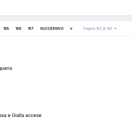
155
156
157
SUCCESSIVO
Pagina 152 di 182
quario
sa e Gialla accese