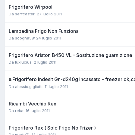
Frigorifero Wirpool
Da serfcaster:
27 luglio 2011
Lampadina Frigo Non Funziona
Da scogna58:
24 luglio 2011
Frigorifero Ariston B450 VL - Sostituzione guarnizione
Da luxlucius:
2 luglio 2011
Frigorifero Indesit Gn-d240g Incassato - freezer ok,
Da alessio.gigliotti:
11 luglio 2011
Ricambi Vecchio Rex
Da reka:
16 luglio 2011
Frigorifero Rex ( Solo Frigo No Frizer )
Da marty71:
14 luglio 2011