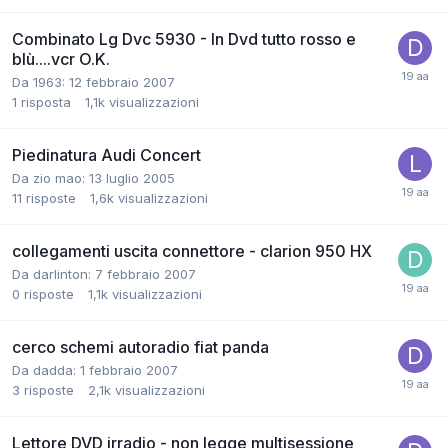
Combinato Lg Dvc 5930 - In Dvd tutto rosso e
blù....vcr O.K.
Da 1963:
12 febbraio 2007
1
risposta
1,1k
visualizzazioni
Piedinatura Audi Concert
Da zio mao:
13 luglio 2005
11
risposte
1,6k
visualizzazioni
collegamenti uscita connettore - clarion 950 HX
Da darlinton:
7 febbraio 2007
0
risposte
1,1k
visualizzazioni
cerco schemi autoradio fiat panda
Da dadda:
1 febbraio 2007
3
risposte
2,1k
visualizzazioni
Lettore DVD irradio - non legge multisessione