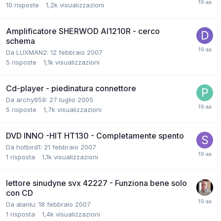
10
risposte
1,2k
visualizzazioni
Amplificatore SHERWOD AI1210R - cerco
schema
Da LUXMAN2:
12 febbraio 2007
5
risposte
1,1k
visualizzazioni
Cd-player - piedinatura connettore
Da archy959:
27 luglio 2005
5
risposte
1,7k
visualizzazioni
DVD INNO -HIT HT130 - Completamente spento
Da hotbird1:
21 febbraio 2007
1
risposta
1,1k
visualizzazioni
lettore sinudyne svx 42227 - Funziona bene solo
con CD
Da alanlu:
18 febbraio 2007
1
risposta
1,4k
visualizzazioni