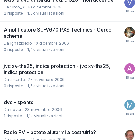
Da virgo_61:
10 dicembre 2006
2
risposte
1,3k
visualizzazioni
Amplificatore SU-V670 PXS Technics - Cerco
schema
Da ignazioedo:
10 dicembre 2006
0
risposte
1,4k
visualizzazioni
jvc xv-tha25, indica protection - jvc xv-tha25,
indica protection
Da arcadia:
27 novembre 2006
0
risposte
1,5k
visualizzazioni
dvd - spento
Da riovcn:
23 novembre 2006
1
risposta
1,1k
visualizzazioni
Radio FM - potete aiutarmi a costruirla?
Da mc.gyver:
21 novembre 2006