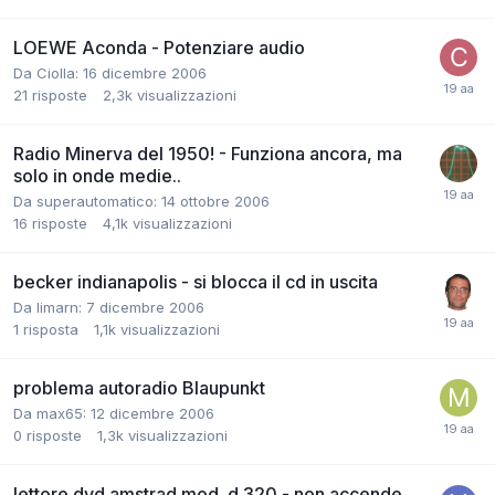
LOEWE Aconda - Potenziare audio
Da Ciolla:
16 dicembre 2006
21
risposte
2,3k
visualizzazioni
Radio Minerva del 1950! - Funziona ancora, ma
solo in onde medie..
Da superautomatico:
14 ottobre 2006
16
risposte
4,1k
visualizzazioni
becker indianapolis - si blocca il cd in uscita
Da limarn:
7 dicembre 2006
1
risposta
1,1k
visualizzazioni
problema autoradio Blaupunkt
Da max65:
12 dicembre 2006
0
risposte
1,3k
visualizzazioni
lettore dvd amstrad mod. d 320 - non accende