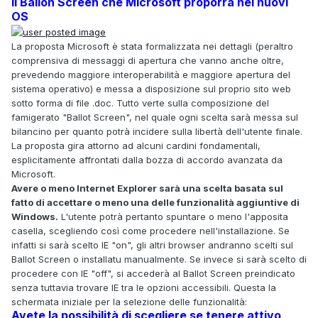
Il Ballon Screen che Microsoft proporrà nei nuovi
OS
La proposta Microsoft è stata formalizzata nei dettagli (peraltro
comprensiva di messaggi di apertura che vanno anche oltre,
prevedendo maggiore interoperabilità e maggiore apertura del
sistema operativo) e messa a disposizione sul proprio sito web
sotto forma di file .doc. Tutto verte sulla composizione del
famigerato "Ballot Screen", nel quale ogni scelta sarà messa sul
bilancino per quanto potrà incidere sulla libertà dell'utente finale.
La proposta gira attorno ad alcuni cardini fondamentali,
esplicitamente affrontati dalla bozza di accordo avanzata da
Microsoft.
Avere o meno Internet Explorer sarà una scelta basata sul
fatto di accettare o meno una delle funzionalità aggiuntive di
Windows.
L'utente potrà pertanto spuntare o meno l'apposita
casella, scegliendo così come procedere nell'installazione. Se
infatti si sarà scelto IE "on", gli altri browser andranno scelti sul
Ballot Screen o installatu manualmente. Se invece si sarà scelto di
procedere con IE "off", si accederà al Ballot Screen preindicato
senza tuttavia trovare IE tra le opzioni accessibili. Questa la
schermata iniziale per la selezione delle funzionalità:
Avete la possibilità di scegliere se tenere attivo