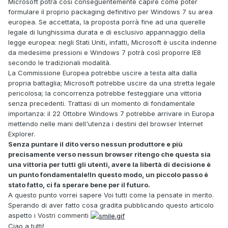
Microsoft potrà così conseguentemente capire come poter
formulare il proprio packaging definitivo per Windows 7 su area
europea. Se accettata, la proposta porrà fine ad una querelle
legale di lunghissima durata e di esclusivo appannaggio della
legge europea: negli Stati Uniti, infatti, Microsoft è uscita indenne
da medesime pressioni e Windows 7 potrà così proporre IE8
secondo le tradizionali modalità.
La Commissione Europea potrebbe uscire a testa alta dalla
propria battaglia; Microsoft potrebbe uscire da una stretta legale
pericolosa; la concorrenza potrebbe festeggiare una vittoria
senza precedenti. Trattasi di un momento di fondamentale
importanza: il 22 Ottobre Windows 7 potrebbe arrivare in Europa
mettendo nelle mani dell'utenza i destini del browser Internet
Explorer.
Senza puntare il dito verso nessun produttore e più
precisamente verso nessun browser ritengo che questa sia
una vittoria per tutti gli utenti, avere la libertà di decisione è
un punto fondamentale!In questo modo, un piccolo passo è
stato fatto, ci fa sperare bene per il futuro.
A questo punto vorrei sapere Voi tutti come la pensate in merito.
Sperando di aver fatto cosa gradita pubblicando questo articolo
aspetto i Vostri commenti
Ciao a tutti!