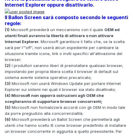
Internet Explorer oppure disattivarlo.
Il Ballon Screen sarà composto secondo le seguenti
regole:
(1)
Microsoft prevederà un meccanismo con il quale
OEM ed
utenti finali avranno la libertà di attivare o non attivare
Internet Explorer.
Microsoft garantisce il fatto che, se la scelta
sarà per l'"off", non userà alcun espediente per cambiare la
situazione tramite icone, link o inviti specifici all'attivazione del
browser;
(2)
I produttori saranno liberi di preinstallare qualsiasi browser,
impostando per propria libera scelta il browser di default sul
sistema avente sistema operativo precaricato;
(3)
Microsoft non userà Windows Update per portare Internet
Explorer sui sistemi nei quali il browser sia stato disattivato;
(4) Microsoft non opporrà ostruzioni agli OEM che
sceglieranno di supportare browser concorrenti;
(5)
Microsoft non formalizzerà accordi con gli OEM in modo tale
da porre pregiudizio alla concorrenzialità;
(6)
Microsoft prevederà un Ballot Screen che permetterà agli
utenti che hanno scelto IE come browser predefinito di installare
un browser concorrente in aggiunta a quello preesistente. Per