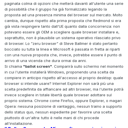
paginata colma di opzioni che metterà davanti all'utente una serie
di possibilità che il gruppo ha già formalizzato legando la
proposta ad una presenza minima del browser sul mercato. Molto
cambia, dunque rispetto alla prima proposta che Redmond si era
già vista respingere tanto dall'UE quanto dalla concorrenza: non
potevano essere gli OEM a scegliere quale browser installare e,
soprattutto, non è plausibile un sistema operativo rilasciato privo
di browser. Lo "zeru browser" di Steve Ballmer è stato pertanto
bocciato su tutta la linea e Microsoft è passata in fretta ai riparti
con una nuova proposta che, invece, potrebbe essere il punto di
arrivo di una vicenda che dura ormai da anni.
Si chiama
"ballot screen"
. Comparirà sullo schermo nel momento
in cui l'utente installerà Windows, proponendo una scelta da
compiere in anticipo rispetto all'accesso al proprio desktop: quale
browser si intende usare? Internet Explorer non sarà più una
scelta predefinita da affiancare ad altri browser, ma l'utente potrà
invece scegliere in totale libertà quale browser adottare sul
proprio sistema. Chrome come Firefox, oppure Explorer, o magari
Opera: nessuna posizione di vantaggio, nessun traino a supporto
dello status quo, nessun espediente per favorire una scelta
piuttosto di un'altra: tutto è nelle mani di chi procede
all'installazione.