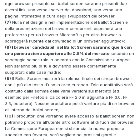
ogni browser presente sul ballot screen saranno presenti due
diversi link: uno verso i server del download, uno verso una
pagina informativa a cura degli sviluppatori del browser;
(7)
Nulla nel design e nell'implementazione del Ballot Screen e
della presentazione dei browser concorrenti esprimerà una
preferenza per un browser Microsoft o per altro browser o
scoraggerà l'utente dal download di un browser aggiuntivo»;
(8) I browser candidabili nel Ballot Screen saranno quelli con
una penetrazione superiore allo 0.5% del mercato
secondo un
sondaggio semestrale in accordo con la Commissione europea.
Non saranno più di 10 e dovranno essere correntemente
supportati dalla casa madre;
(9)
Il Ballot Screen mostrerà la release finale dei cinque browser
con il più alto tasso d'uso in area europea. Tale quantitativo sarà
costituito dalla somma delle varie versioni sul mercato (ad
esempio per Firefox si calcolerà FF 2.0 in aggiunta a FF 3.0, FF
3.5, eccetera). Nessun produttore potrà vantare più di un browser
all'interno del ballot screen;
(10)
I produttori che vorranno avere accesso al ballot screen non
potranno proporre all'utente altro software al di fuori del browser.
La Commissione Europea non si sbilancia: la nuova proposta,
«accolta con favore», sarà vagliata nei prossimi giorni e