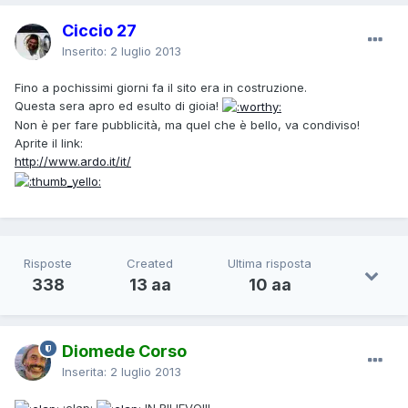
Ciccio 27
Inserito:
2 luglio 2013
Fino a pochissimi giorni fa il sito era in costruzione.
Questa sera apro ed esulto di gioia!
Non è per fare pubblicità, ma quel che è bello, va condiviso!
Aprite il link:
http://www.ardo.it/it/
Risposte
Created
Ultima risposta
338
13 aa
10 aa
Diomede Corso
Inserita:
2 luglio 2013
:clap:
IN RILIEVO!!!