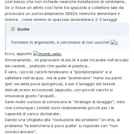
così basso che non richiede neanche installazioni di ventolame...
Se ci fosse un attrito così forte tra spazzole e collettore tale da
provocare un surriscaldamento SENZA neanche alimentare il
motore... come minimo le spazzole durerebbero 2-3 lavaggi!
Quote
Torniamo in argomento, e cerchiamo di non uscirne!
Ecco, appunto
Sinceramente... mi piacevano di più le 4 pale incavate nell'acciaio
dei cestelli.... piuttosto che quelle di plastica...
È vero, i piccoli carichi tendevano a "plomplomplare" e a
saltellare nell'acqua... ma le pale "premevano" meno sui panni
(per via della poca sporgenza), e per il lavaggio dei tessuti
delicati erano eccezionali (appunto, con piccoli carichi si
smuoveva giusto l'acqua!)...
Sarei molto curioso di conoscere le "strategie di lavaggio", visto
che comunque i cestelli sono relativamente piccoli per i le
capacità di carico dichiarate...
Dando una sfogliata alla "risoluzione dei problemi" on-line, al
problema "la biancheria è poco pulita" si risponde con "non
sovraccaricare"...