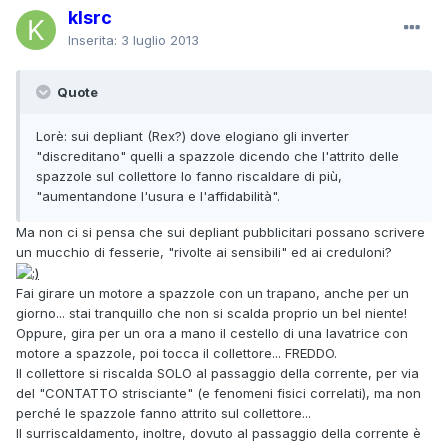
klsrc
Inserita:
3 luglio 2013
Quote
Lorè: sui depliant (Rex?) dove elogiano gli inverter
"discreditano" quelli a spazzole dicendo che l'attrito delle
spazzole sul collettore lo fanno riscaldare di più,
"aumentandone l'usura e l'affidabilità".
Ma non ci si pensa che sui depliant pubblicitari possano scrivere
un mucchio di fesserie, "rivolte ai sensibili" ed ai creduloni?
Fai girare un motore a spazzole con un trapano, anche per un
giorno... stai tranquillo che non si scalda proprio un bel niente!
Oppure, gira per un ora a mano il cestello di una lavatrice con
motore a spazzole, poi tocca il collettore... FREDDO.
Il collettore si riscalda SOLO al passaggio della corrente, per via
del "CONTATTO strisciante" (e fenomeni fisici correlati), ma non
perché le spazzole fanno attrito sul collettore...
Il surriscaldamento, inoltre, dovuto al passaggio della corrente è