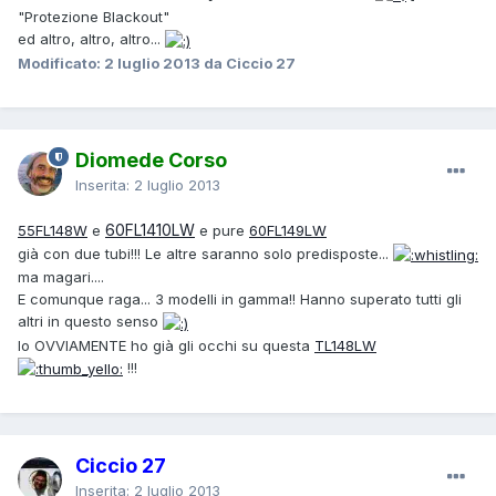
"Protezione Blackout"
ed altro, altro, altro...
Modificato:
2 luglio 2013
da Ciccio 27
Diomede Corso
Inserita:
2 luglio 2013
60FL1410LW
55FL148W
e
e pure
60FL149LW
già con due tubi!!! Le altre saranno solo predisposte...
ma magari....
E comunque raga... 3 modelli in gamma!! Hanno superato tutti gli
altri in questo senso
Io OVVIAMENTE ho già gli occhi su questa
TL148LW
!!!
Ciccio 27
Inserita:
2 luglio 2013