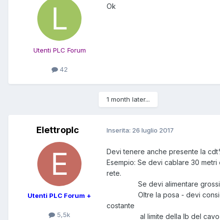
Ok
Utenti PLC Forum
42
1 month later...
Elettroplc
Inserita:
26 luglio 2017
Devi tenere anche presente la cdt%
Esempio: Se devi cablare 30 metri 
rete.
Se devi alimentare grossi motori 
Oltre la posa - devi considerar
Utenti PLC Forum +
costante
5,5k
al limite della Ib del cavo o co