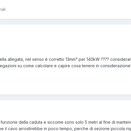
iali
bella allegata, nel senso è corretto 13mm² per 140kW ???? considera
iegazioni su come calcolare e capire cosa tenere in considerazione
n funzione della caduta e siccome sono solo 5 metri al fine di mante
he il cavo arrostirebbe in poco tempo, perche di sezione piccola rispe