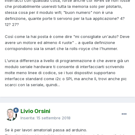
interfacci con qualsiasi cosa, forse anche col 16F84 se non fosse
che probabilmente useresti tutta la memoria solo per pilotarlo,
stessa cosa per il modulo wifi; "buon numero" non è una
definizione, quante porte ti servono per la tua applicazione? 4?
12? 27?
Così come la hai posta è come dire "mi consigliate un'auto? Deve
avere un motore ed almeno 4 ruote" .. a quella definizione
corrispondono sia la smart che la rolls-royce che l'hummer.
L'unica differenza a livello di programmazione è che avere già un
modulo seriale hardware ti consente di interfacciarti scrivendo
molte meno linee di codice, se i tuoi dispositivi supportano
interfacce standard come i2c o SPI, ma anche lì, trovi anche pic
scarci con la seriale, quindi...
Livio Orsini
Inserita:
15 settembre 2018
Se è per lavori amatoriali passa ad arduino.