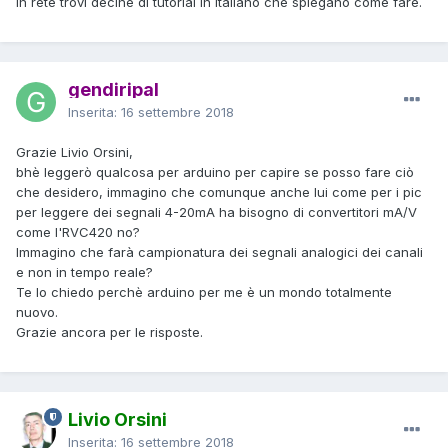
In rete trovi decine di tutorial in italiano che spiegano come fare.
gendiripal
Inserita:
16 settembre 2018
Grazie Livio Orsini,
bhè leggerò qualcosa per arduino per capire se posso fare ciò
che desidero, immagino che comunque anche lui come per i pic
per leggere dei segnali 4-20mA ha bisogno di convertitori mA/V
come l'RVC420 no?
Immagino che farà campionatura dei segnali analogici dei canali
e non in tempo reale?
Te lo chiedo perchè arduino per me è un mondo totalmente
nuovo.
Grazie ancora per le risposte.
Livio Orsini
Inserita:
16 settembre 2018