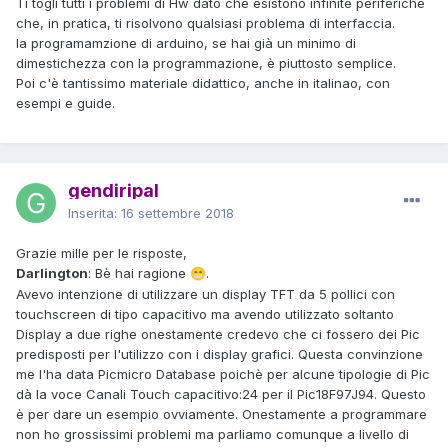
Ti togli tutti i problemi di Hw dato che esistono infinite periferiche
che, in pratica, ti risolvono qualsiasi problema di interfaccia.
la programamzione di arduino, se hai già un minimo di
dimestichezza con la programmazione, è piuttosto semplice.
Poi c'è tantissimo materiale didattico, anche in italinao, con
esempi e guide.
gendiripal
Inserita:
16 settembre 2018
Grazie mille per le risposte,
Darlington
: Bè hai ragione
.
😁
Avevo intenzione di utilizzare un display TFT da 5 pollici con
touchscreen di tipo capacitivo ma avendo utilizzato soltanto
Display a due righe onestamente credevo che ci fossero dei Pic
predisposti per l'utilizzo con i display grafici. Questa convinzione
me l'ha data Picmicro Database poichè per alcune tipologie di Pic
dà la voce Canali Touch capacitivo:24 per il Pic18F97J94. Questo
è per dare un esempio ovviamente. Onestamente a programmare
non ho grossissimi problemi ma parliamo comunque a livello di