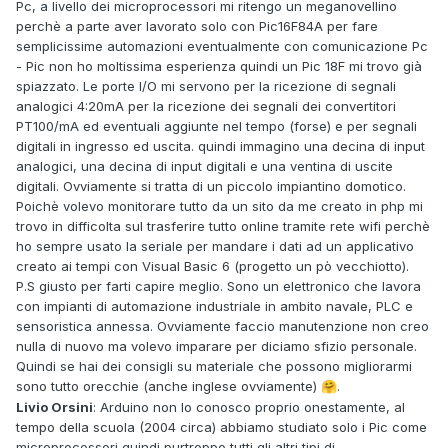
Pc, a livello dei microprocessori mi ritengo un meganovellino
perchè a parte aver lavorato solo con Pic16F84A per fare
semplicissime automazioni eventualmente con comunicazione Pc
- Pic non ho moltissima esperienza quindi un Pic 18F mi trovo già
spiazzato. Le porte I/O mi servono per la ricezione di segnali
analogici 4:20mA per la ricezione dei segnali dei convertitori
PT100/mA ed eventuali aggiunte nel tempo (forse) e per segnali
digitali in ingresso ed uscita. quindi immagino una decina di input
analogici, una decina di input digitali e una ventina di uscite
digitali. Ovviamente si tratta di un piccolo impiantino domotico.
Poichè volevo monitorare tutto da un sito da me creato in php mi
trovo in difficolta sul trasferire tutto online tramite rete wifi perchè
ho sempre usato la seriale per mandare i dati ad un applicativo
creato ai tempi con Visual Basic 6 (progetto un pò vecchiotto).
P.S giusto per farti capire meglio. Sono un elettronico che lavora
con impianti di automazione industriale in ambito navale, PLC e
sensoristica annessa. Ovviamente faccio manutenzione non creo
nulla di nuovo ma volevo imparare per diciamo sfizio personale.
Quindi se hai dei consigli su materiale che possono migliorarmi
sono tutto orecchie (anche inglese ovviamente)
.
🤗
Livio Orsini
: Arduino non lo conosco proprio onestamente, al
tempo della scuola (2004 circa) abbiamo studiato solo i Pic come
microprocessori quindi purtroppo tutti gli altri tipi di