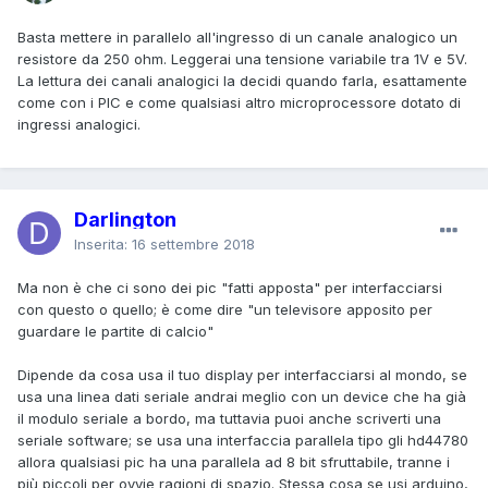
Basta mettere in parallelo all'ingresso di un canale analogico un
resistore da 250 ohm. Leggerai una tensione variabile tra 1V e 5V.
La lettura dei canali analogici la decidi quando farla, esattamente
come con i PIC e come qualsiasi altro microprocessore dotato di
ingressi analogici.
Darlington
Inserita:
16 settembre 2018
Ma non è che ci sono dei pic "fatti apposta" per interfacciarsi
con questo o quello; è come dire "un televisore apposito per
guardare le partite di calcio"
Dipende da cosa usa il tuo display per interfacciarsi al mondo, se
usa una linea dati seriale andrai meglio con un device che ha già
il modulo seriale a bordo, ma tuttavia puoi anche scriverti una
seriale software; se usa una interfaccia parallela tipo gli hd44780
allora qualsiasi pic ha una parallela ad 8 bit sfruttabile, tranne i
più piccoli per ovvie ragioni di spazio. Stessa cosa se usi arduino,