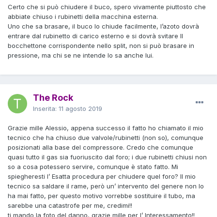
Certo che si può chiudere il buco, spero vivamente piuttosto che
abbiate chiuso i rubinetti della macchina esterna.
Uno che sa brasare, il buco lo chiude facilmente, l’azoto dovrà
entrare dal rubinetto di carico esterno e si dovrà svitare Il
bocchettone corrispondente nello split, non si può brasare in
pressione, ma chi se ne intende lo sa anche lui.
The Rock
Inserita:
11 agosto 2019
Grazie mille Alessio, appena successo il fatto ho chiamato il mio
tecnico che ha chiuso due valvole/rubinetti (non so), comunque
posizionati alla base del compressore. Credo che comunque
quasi tutto il gas sia fuoriuscito dal foro; i due rubinetti chiusi non
so a cosa potessero servire, comunque è stato fatto. Mi
spiegheresti l’ Esatta procedura per chiudere quel foro? Il mio
tecnico sa saldare il rame, però un’ intervento del genere non lo
ha mai fatto, per questo motivo vorrebbe sostituire il tubo, ma
sarebbe una catastrofe per me, credimi!!
ti mando la foto del danno, grazie mille per l’ Interessamento!!