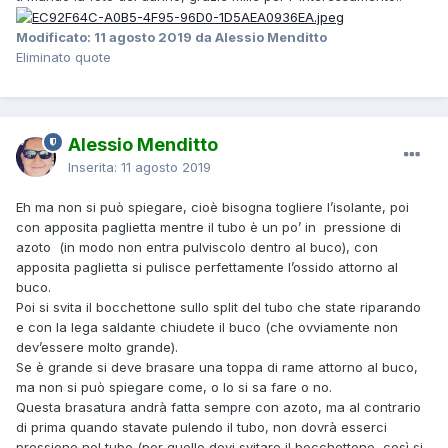
Modificato:
11 agosto 2019
da Alessio Menditto
Eliminato quote
Alessio Menditto
Inserita:
11 agosto 2019
Eh ma non si può spiegare, cioè bisogna togliere l’isolante, poi
con apposita paglietta mentre il tubo è un po’ in pressione di
azoto (in modo non entra pulviscolo dentro al buco), con
apposita paglietta si pulisce perfettamente l’ossido attorno al
buco.
Poi si svita il bocchettone sullo split del tubo che state riparando
e con la lega saldante chiudete il buco (che ovviamente non
dev’essere molto grande).
Se è grande si deve brasare una toppa di rame attorno al buco,
ma non si può spiegare come, o lo si sa fare o no.
Questa brasatura andrà fatta sempre con azoto, ma al contrario
di prima quando stavate pulendo il tubo, non dovrà esserci
pressione nel tubo (per quello devi svitare il bocchettone, così si