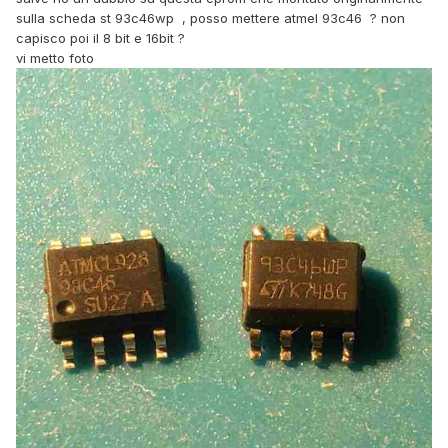
sulla scheda st 93c46wp , posso mettere atmel 93c46 ? non
capisco poi il 8 bit e 16bit ?
vi metto foto