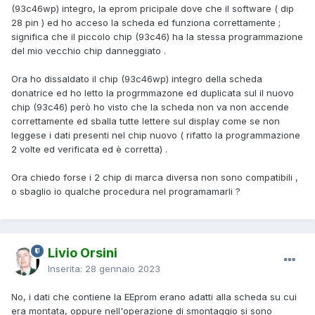
(93c46wp) integro, la eprom pricipale dove che il software ( dip
28 pin ) ed ho acceso la scheda ed funziona correttamente ;
significa che il piccolo chip (93c46) ha la stessa programmazione
del mio vecchio chip danneggiato
.
Ora ho dissaldato il chip (93c46wp) integro della scheda
donatrice ed ho letto la progrmmazone ed duplicata sul il nuovo
chip (93c46) però ho visto che la scheda non va non accende
correttamente ed sballa tutte lettere sul display come se non
leggese i dati presenti nel chip nuovo ( rifatto la programmazione
2 volte ed verificata ed è corretta) .
Ora chiedo forse i 2 chip di marca diversa non sono compatibili ,
o sbaglio io qualche procedura nel programamarli ?
Livio Orsini
Inserita:
28 gennaio 2023
No, i dati che contiene la EEprom erano adatti alla scheda su cui
era montata, oppure nell'operazione di smontaggio si sono