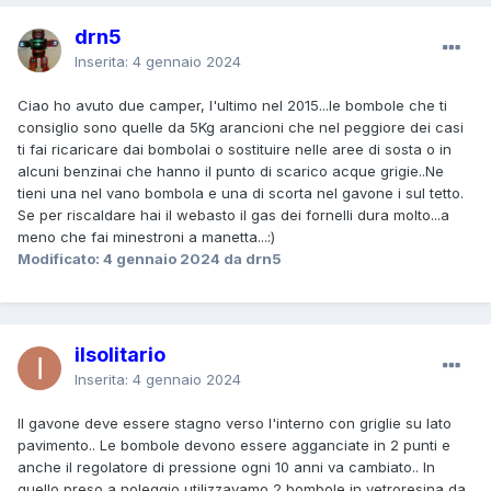
drn5
Inserita:
4 gennaio 2024
Ciao ho avuto due camper, l'ultimo nel 2015...le bombole che ti
consiglio sono quelle da 5Kg arancioni che nel peggiore dei casi
ti fai ricaricare dai bombolai o sostituire nelle aree di sosta o in
alcuni benzinai che hanno il punto di scarico acque grigie..Ne
tieni una nel vano bombola e una di scorta nel gavone i sul tetto.
Se per riscaldare hai il webasto il gas dei fornelli dura molto...a
meno che fai minestroni a manetta...:)
Modificato:
4 gennaio 2024
da drn5
ilsolitario
Inserita:
4 gennaio 2024
Il gavone deve essere stagno verso l'interno con griglie su lato
pavimento.. Le bombole devono essere agganciate in 2 punti e
anche il regolatore di pressione ogni 10 anni va cambiato.. In
quello preso a noleggio utilizzavamo 2 bombole in vetroresina da