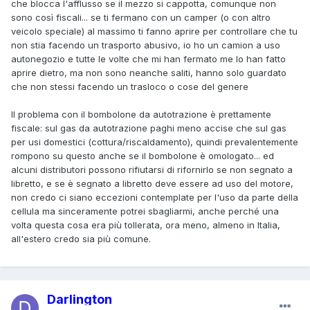
che blocca l'afflusso se il mezzo si cappotta, comunque non
sono così fiscali... se ti fermano con un camper (o con altro
veicolo speciale) al massimo ti fanno aprire per controllare che tu
non stia facendo un trasporto abusivo, io ho un camion a uso
autonegozio e tutte le volte che mi han fermato me lo han fatto
aprire dietro, ma non sono neanche saliti, hanno solo guardato
che non stessi facendo un trasloco o cose del genere
Il problema con il bombolone da autotrazione è prettamente
fiscale: sul gas da autotrazione paghi meno accise che sul gas
per usi domestici (cottura/riscaldamento), quindi prevalentemente
rompono su questo anche se il bombolone è omologato... ed
alcuni distributori possono rifiutarsi di rifornirlo se non segnato a
libretto, e se è segnato a libretto deve essere ad uso del motore,
non credo ci siano eccezioni contemplate per l'uso da parte della
cellula ma sinceramente potrei sbagliarmi, anche perché una
volta questa cosa era più tollerata, ora meno, almeno in Italia,
all'estero credo sia più comune.
Darlington