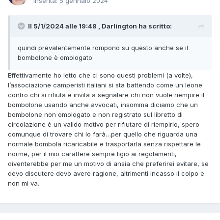
Inserita:
5 gennaio 2024
Il 5/1/2024 alle 19:48 , Darlington ha scritto:
quindi prevalentemente rompono su questo anche se il
bombolone è omologato
Effettivamente ho letto che ci sono questi problemi (a volte),
l’associazione camperisti italiani si sta battendo come un leone
contro chi si rifiuta e invita a segnalare chi non vuole riempire il
bombolone usando anche avvocati, insomma diciamo che un
bombolone non omologato e non registrato sul libretto di
circolazione è un valido motivo per rifiutare di riempirlo, spero
comunque di trovare chi lo farà…per quello che riguarda una
normale bombola ricaricabile e trasportarla senza rispettare le
norme, per il mio carattere sempre ligio ai regolamenti,
diventerebbe per me un motivo di ansia che preferirei evitare, se
devo discutere devo avere ragione, altrimenti incasso il colpo e
non mi va.