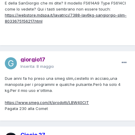
E della SanGiorgio che mi dite? Il modello FS614A9 Type FS614CI
come lo vedete? Qui i tasti sembrano non essere touch:
https://webstore.mdspa.it/lavatrici/7388-lav6kg-sangiorgio-slim-
8033675156217.html
giorgio17
Inserita:
8 maggio
Due anni fa ho preso una smeg slim,cestello in acciaio,una
manopola per i programmi e qualche pulsante.Però ha solo 4
kg.Per il mio uso e'ottima.
https://www.smeg.com/it/prodotti/LBW40CIT
Pagata 230 alla Comet
Ciccio 27