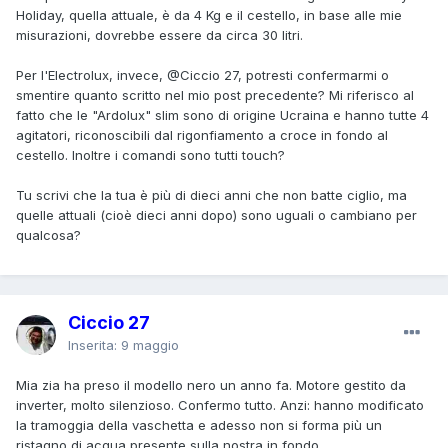
Holiday, quella attuale, è da 4 Kg e il cestello, in base alle mie
misurazioni, dovrebbe essere da circa 30 litri.
Per l'Electrolux, invece,
@Ciccio 27
, potresti confermarmi o
smentire quanto scritto nel mio post precedente? Mi riferisco al
fatto che le "Ardolux" slim sono di origine Ucraina e hanno tutte 4
agitatori, riconoscibili dal rigonfiamento a croce in fondo al
cestello. Inoltre i comandi sono tutti touch?
Tu scrivi che la tua è più di dieci anni che non batte ciglio, ma
quelle attuali (cioè dieci anni dopo) sono uguali o cambiano per
qualcosa?
Ciccio 27
Inserita:
9 maggio
Mia zia ha preso il modello nero un anno fa. Motore gestito da
inverter, molto silenzioso. Confermo tutto. Anzi: hanno modificato
la tramoggia della vaschetta e adesso non si forma più un
ristagno di acqua presente sulla nostra in fondo.