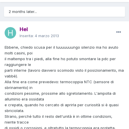
2 months later...
Hel
Inserita:
4 marzo 2013
Ebbene, chiedo scusa per il luuuuuuungo silenzio ma ho avuto
molti casini, poi
il maltempo tra i piedi, alla fine ho potuto smontare la pdc per
raggiungere le
parti interne (lavoro davvero scomodo visto il posizionamento, ma
vabbè).
Alla fine era come prevedevo: termocoppia NTC (sensore di
sbrinamento) in
condizioni pessime, prossime allo sgretolamento. L'ampolla di
alluminio era ossidata
e crepata, quando ho cercato di aprirla per curiosità si è quasi
sbriciolata.
Strano, perchè tutto il resto dell'unità è in ottime condizioni,
niente tracce
di ossidi o corrosioni, e oltretutto la termocoppia era protetta,