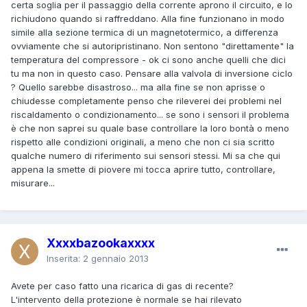
certa soglia per il passaggio della corrente aprono il circuito, e lo
richiudono quando si raffreddano. Alla fine funzionano in modo
simile alla sezione termica di un magnetotermico, a differenza
ovviamente che si autoripristinano. Non sentono "direttamente" la
temperatura del compressore - ok ci sono anche quelli che dici
tu ma non in questo caso. Pensare alla valvola di inversione ciclo
? Quello sarebbe disastroso... ma alla fine se non aprisse o
chiudesse completamente penso che rileverei dei problemi nel
riscaldamento o condizionamento... se sono i sensori il problema
è che non saprei su quale base controllare la loro bontà o meno
rispetto alle condizioni originali, a meno che non ci sia scritto
qualche numero di riferimento sui sensori stessi. Mi sa che qui
appena la smette di piovere mi tocca aprire tutto, controllare,
misurare...
Xxxxbazookaxxxx
Inserita:
2 gennaio 2013
Avete per caso fatto una ricarica di gas di recente?
L'intervento della protezione è normale se hai rilevato