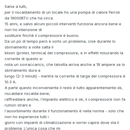
Salve a tutti,
per il riscaldamento di un locale ho una pompa di calore Ferroli
da 19000BTU che ha circa
15 anni, e salvo alcuni piccoli interventi funziona ancora bene e
non ho intenzione di
sostituire finchè il compressore è buono.
Da un pò di tempo però è sorto un problema, cioè durante lo
sbrinamento a volte salta il
klixon (protez. termica) del compressore, e in effetti misurando la
corrente di questo si
nota un sovraccarico, che talvolta arriva anche a 18 ampere se lo
sbrinamento dura a
lungo (2-3 minuti) - mentre la corrente di targa del compressore è
10.3 A.
A parte questo inconveniente il resto è tutto apparentemente ok,
riscaldare riscalda bene,
raffreddare anche, l'impianto elettrico è ok, il compressore non fa
rumori strani e
l'assorbimento durante il funzionamento è nella norma - solo che
non ho esperienze tutti i
giorni con impianti di climatizzazione e vorrei capire dove sta il
problema. L'unica cosa che mi