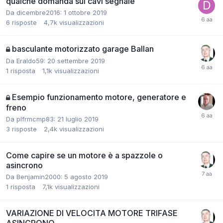
qualche domanda sui cavi segnale
Da dicembre2016:
1 ottobre 2019
6
risposte
4,7k
visualizzazioni
basculante motorizzato garage Ballan
Da Eraldo59:
20 settembre 2019
1
risposta
1,1k
visualizzazioni
Esempio funzionamento motore, generatore e
freno
Da plfrmcmp83:
21 luglio 2019
3
risposte
2,4k
visualizzazioni
Come capire se un motore è a spazzole o
asincrono
Da Benjamin2000:
5 agosto 2019
1
risposta
7,1k
visualizzazioni
VARIAZIONE DI VELOCITA MOTORE TRIFASE