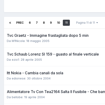
PREC
6
7
8
9
10
11
Pagina 11 di 11
Tvc Graetz - Immagine frastagliata dopo 5 min
Da M1Nicola:
18 maggio 2005
Tvc Schaub Lorenz Sl 159 - guasto al finale verticale
Da ezio1:
28 aprile 2005
Itt Nokia - Cambia canali da sola
Da edionese:
30 ottobre 2004
Alimentatore Tv Con Tea2164 Salta Il Fusibile - Che ba
Da bellobe:
19 aprile 2004