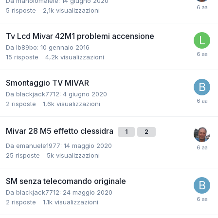
Da manolomalele:
14 giugno 2020
5
risposte
2,1k
visualizzazioni
Tv Lcd Mivar 42M1 problemi accensione
Da lb89bo:
10 gennaio 2016
15
risposte
4,2k
visualizzazioni
Smontaggio TV MIVAR
Da blackjack7712:
4 giugno 2020
2
risposte
1,6k
visualizzazioni
Mivar 28 M5 effetto clessidra
1
2
Da emanuele1977:
14 maggio 2020
25
risposte
5k
visualizzazioni
SM senza telecomando originale
Da blackjack7712:
24 maggio 2020
2
risposte
1,1k
visualizzazioni