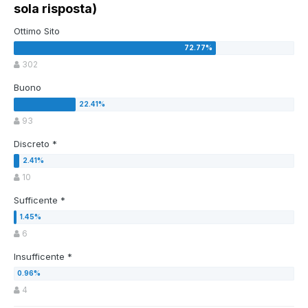
sola risposta)
Ottimo Sito
302
Buono
93
Discreto *
10
Sufficente *
6
Insufficente *
4