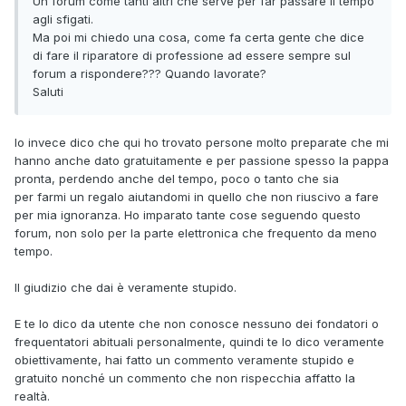
Un forum come tanti altri che serve per far passare il tempo
agli sfigati.
Ma poi mi chiedo una cosa, come fa certa gente che dice
di fare il riparatore di professione ad essere sempre sul
forum a rispondere??? Quando lavorate?
Saluti
Io invece dico che qui ho trovato persone molto preparate che mi
hanno anche dato gratuitamente e per passione spesso la pappa
pronta, perdendo anche del tempo, poco o tanto che sia
per farmi un regalo aiutandomi in quello che non riuscivo a fare
per mia ignoranza. Ho imparato tante cose seguendo questo
forum, non solo per la parte elettronica che frequento da meno
tempo.
Il giudizio che dai è veramente stupido.
E te lo dico da utente che non conosce nessuno dei fondatori o
frequentatori abituali personalmente, quindi te lo dico veramente
obiettivamente, hai fatto un commento veramente stupido e
gratuito nonché un commento che non rispecchia affatto la
realtà.