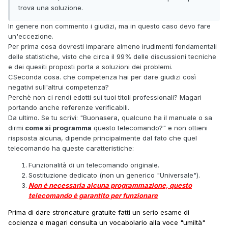
trova una soluzione.
In genere non commento i giudizi, ma in questo caso devo fare
un'eccezione.
Per prima cosa dovresti imparare almeno irudimenti fondamentali
delle statistiche, visto che circa il 99% delle discussioni tecniche
e dei quesiti proposti porta a soluzioni dei problemi.
CSeconda cosa. che competenza hai per dare giudizi così
negativi sull'altrui competenza?
Perchè non ci rendi edotti sui tuoi titoli professionali? Magari
portando anche referenze verificabili.
Da ultimo. Se tu scrivi: "Buonasera, qualcuno ha il manuale o sa
dirmi
come si programma
questo telecomando?" e non ottieni
rispsosta alcuna, dipende principalmente dal fato che quel
telecomando ha queste caratteristiche:
Funzionalità di un telecomando originale.
Sostituzione dedicato (non un generico "Universale").
Non è necessaria alcuna programmazione, questo
telecomando è garantito per funzionare
Prima di dare stroncature gratuite fatti un serio esame di
cocienza e magari consulta un vocabolario alla voce "umiltà"