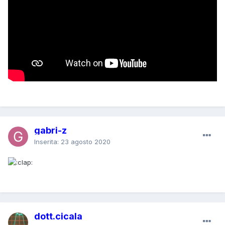
gabri-z
Inserita:
23 agosto 2020
dott.cicala