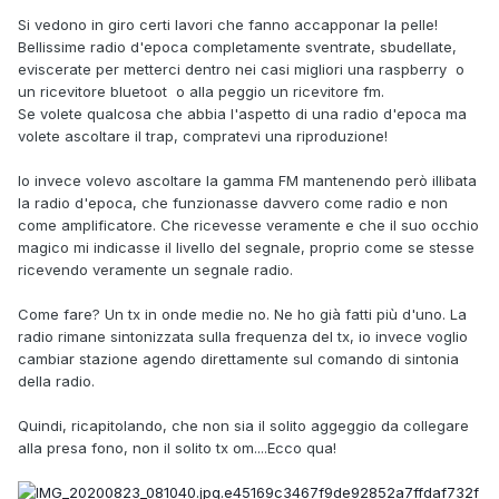
Si vedono in giro certi lavori che fanno accapponar la pelle!
Bellissime radio d'epoca completamente sventrate, sbudellate,
eviscerate per metterci dentro nei casi migliori una raspberry o
un ricevitore bluetoot o alla peggio un ricevitore fm.
Se volete qualcosa che abbia l'aspetto di una radio d'epoca ma
volete ascoltare il trap, compratevi una riproduzione!
Io invece volevo ascoltare la gamma FM mantenendo però illibata
la radio d'epoca, che funzionasse davvero come radio e non
come amplificatore. Che ricevesse veramente e che il suo occhio
magico mi indicasse il livello del segnale, proprio come se stesse
ricevendo veramente un segnale radio.
Come fare? Un tx in onde medie no. Ne ho già fatti più d'uno. La
radio rimane sintonizzata sulla frequenza del tx, io invece voglio
cambiar stazione agendo direttamente sul comando di sintonia
della radio.
Quindi, ricapitolando, che non sia il solito aggeggio da collegare
alla presa fono, non il solito tx om....Ecco qua!