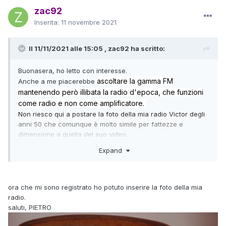
zac92
Inserita:
11 novembre 2021
Il 11/11/2021 alle 15:05 , zac92 ha scritto:
Buonasera, ho letto con interesse.
ascoltare la gamma FM
Anche a me piacerebbe
mantenendo però illibata la radio d'epoca, che funzioni
come radio e non come amplificatore.
Non riesco qui a postare la foto della mia radio Victor degli
anni 50 che comunque è molto simile per fattezze e
dimensione a quella del suo video.
Io abito a Suzzara (MN), volevo capire se siamo distanti e se
Expand
eventualmente me la potesse esaminare.
Se mi scrive per mail posso allegarle l'immagine.
Saluti, Pietro
ora che mi sono registrato ho potuto inserire la foto della mia
radio.
saluti, PIETRO