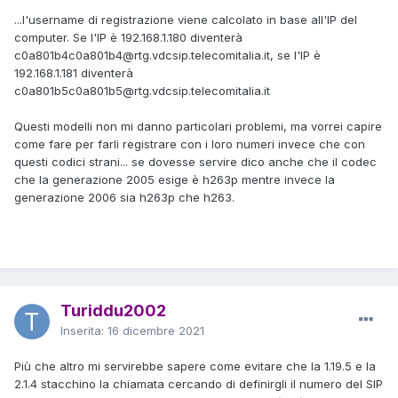
...l'username di registrazione viene calcolato in base all'IP del
computer. Se l'IP è 192.168.1.180 diventerà
c0a801b4c0a801b4@rtg.vdcsip.telecomitalia.it, se l'IP è
192.168.1.181 diventerà
c0a801b5c0a801b5@rtg.vdcsip.telecomitalia.it
Questi modelli non mi danno particolari problemi, ma vorrei capire
come fare per farli registrare con i loro numeri invece che con
questi codici strani... se dovesse servire dico anche che il codec
che la generazione 2005 esige è h263p mentre invece la
generazione 2006 sia h263p che h263.
Turiddu2002
Inserita:
16 dicembre 2021
Più che altro mi servirebbe sapere come evitare che la 1.19.5 e la
2.1.4 stacchino la chiamata cercando di definirgli il numero del SIP