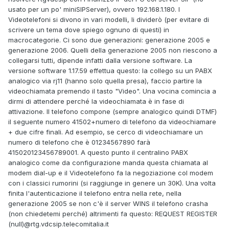
usato per un po' miniSIPServer), ovvero 192.168.1.180. I
Videotelefoni si divono in vari modelli, li dividerò (per evitare di
scrivere un tema dove spiego ognuno di questi) in
macrocategorie. Ci sono due generazioni: generazione 2005 e
generazione 2006. Quelli della generazione 2005 non riescono a
collegarsi tutti, dipende infatti dalla versione software. La
versione software 1.17.59 effettua questo: la collego su un PABX
analogico via rj11 (hanno solo quella presa), faccio partire la
videochiamata premendo il tasto "Video". Una vocina comincia a
dirmi di attendere perché la videochiamata è in fase di
attivazione. Il telefono compone (sempre analogico quindi DTMF)
il seguente numero 41502+numero di telefono da videochiamare
+ due cifre finali. Ad esempio, se cerco di videochiamare un
numero di telefono che è 01234567890 farà
415020123456789001. A questo punto il centralino PABX
analogico come da configurazione manda questa chiamata al
modem dial-up e il Videotelefono fa la negoziazione col modem
con i classici rumorini (si raggiunge in genere un 30K). Una volta
finita l'autenticazione il telefono entra nella rete, nella
generazione 2005 se non c'è il server WINS il telefono crasha
(non chiedetemi perché) altrimenti fa questo: REQUEST REGISTER
(null)@rtg.vdcsip.telecomitalia.it