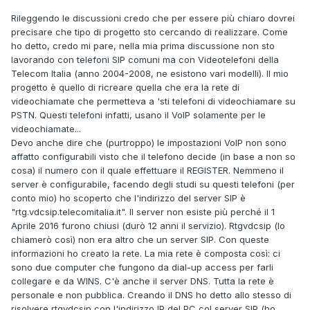
Rileggendo le discussioni credo che per essere più chiaro dovrei
precisare che tipo di progetto sto cercando di realizzare. Come
ho detto, credo mi pare, nella mia prima discussione non sto
lavorando con telefoni SIP comuni ma con Videotelefoni della
Telecom Italia (anno 2004-2008, ne esistono vari modelli). Il mio
progetto è quello di ricreare quella che era la rete di
videochiamate che permetteva a 'sti telefoni di videochiamare su
PSTN. Questi telefoni infatti, usano il VoIP solamente per le
videochiamate...
Devo anche dire che (purtroppo) le impostazioni VoIP non sono
affatto configurabili visto che il telefono decide (in base a non so
cosa) il numero con il quale effettuare il REGISTER. Nemmeno il
server è configurabile, facendo degli studi su questi telefoni (per
conto mio) ho scoperto che l'indirizzo del server SIP è
"rtg.vdcsip.telecomitalia.it". Il server non esiste più perché il 1
Aprile 2016 furono chiusi (durò 12 anni il servizio). Rtgvdcsip (lo
chiamerò così) non era altro che un server SIP. Con queste
informazioni ho creato la rete. La mia rete è composta così: ci
sono due computer che fungono da dial-up access per farli
collegare e da WINS. C'è anche il server DNS. Tutta la rete è
personale e non pubblica. Creando il DNS ho detto allo stesso di
risolvere rtgvdcsip con l'indirizzo IP del PC col server SIP (ho