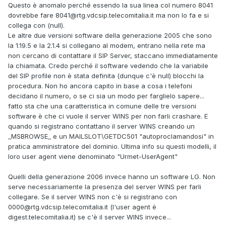
Questo è anomalo perché essendo la sua linea col numero 8041
dovrebbe fare 8041@rtg.vdcsip.telecomitalia.it ma non lo fa e si
collega con (null).
Le altre due versioni software della generazione 2005 che sono
la 1.19.5 e la 2.1.4 si collegano al modem, entrano nella rete ma
non cercano di contattare il SIP Server, staccano immediatamente
la chiamata. Credo perché il software vedendo che la variabile
del SIP profile non è stata definita (dunque c'è null) blocchi la
procedura. Non ho ancora capito in base a cosa i telefoni
decidano il numero, o se ci sia un modo per farglielo sapere...
fatto sta che una caratteristica in comune delle tre versioni
software è che ci vuole il server WINS per non farli crashare. E
quando si registrano contattano il server WINS creando un
_MSBROWSE_ e un MAILSLOT\GETDC501 "autoproclamandosi" in
pratica amministratore del dominio. Ultima info su questi modelli, il
loro user agent viene denominato "Urmet-UserAgent"
Quelli della generazione 2006 invece hanno un software LG. Non
serve necessariamente la presenza del server WINS per farli
collegare. Se il server WINS non c'è si registrano con
0000@rtg.vdcsip.telecomitalia.it (l'user agent è
digest.telecomitalia.it) se c'è il server WINS invece...