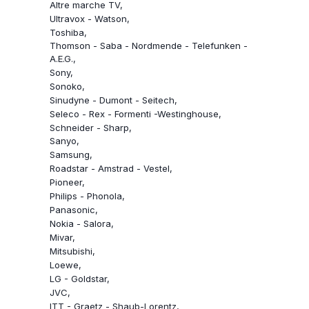
Altre marche TV
Ultravox - Watson
Toshiba
Thomson - Saba - Nordmende - Telefunken -
A.E.G.
Sony
Sonoko
Sinudyne - Dumont - Seitech
Seleco - Rex - Formenti -Westinghouse
Schneider - Sharp
Sanyo
Samsung
Roadstar - Amstrad - Vestel
Pioneer
Philips - Phonola
Panasonic
Nokia - Salora
Mivar
Mitsubishi
Loewe
LG - Goldstar
JVC
ITT - Graetz - Shaub-Lorentz