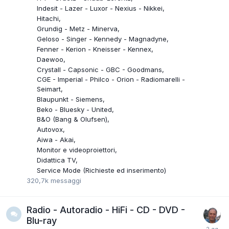
Indesit - Lazer - Luxor - Nexius - Nikkei
Hitachi
Grundig - Metz - Minerva
Geloso - Singer - Kennedy - Magnadyne
Fenner - Kerion - Kneisser - Kennex
Daewoo
Crystall - Capsonic - GBC - Goodmans
CGE - Imperial - Philco - Orion - Radiomarelli -
Seimart
Blaupunkt - Siemens
Beko - Bluesky - United
B&O (Bang & Olufsen)
Autovox
Aiwa - Akai
Monitor e videoproiettori
Didattica TV
Service Mode (Richieste ed inserimento)
320,7k
messaggi
Radio - Autoradio - HiFi - CD - DVD -
Blu-ray