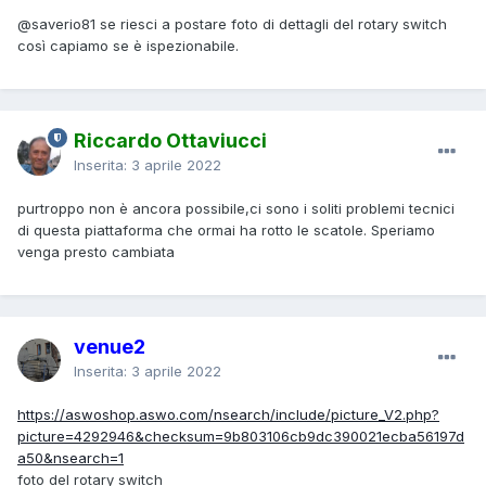
@saverio81
se riesci a postare foto di dettagli del rotary switch
così capiamo se è ispezionabile.
Riccardo Ottaviucci
Inserita:
3 aprile 2022
purtroppo non è ancora possibile,ci sono i soliti problemi tecnici
di questa piattaforma che ormai ha rotto le scatole. Speriamo
venga presto cambiata
venue2
Inserita:
3 aprile 2022
https://aswoshop.aswo.com/nsearch/include/picture_V2.php?
picture=4292946&checksum=9b803106cb9dc390021ecba56197d
a50&nsearch=1
foto del rotary switch