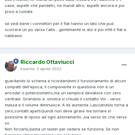
case, aspetti che pendetri, ne mandi altro, aspetti ancora e poi
provi a ruotate.
se vedi bene i connettori per il flat hanno un lato che può
scorrere un po verso l'alto... gentilmente lo alzi e poi infili il flat e
riabbassi
Riccardo Ottaviucci
Inserita:
3 aprile 2022
guardando lo schema e ricordandomi il funzionamento di alcuni
compatti dell'epoca, il componente in questione non è un
encoder o potenziometro,ma un semplice deviatore con zero
centrale. Girandolo a sinistra si chiude il contatto Vol - verso
massa e il volume diminuisce. A dx aumenta. Lasciandolo torna a
zero,contatti aperti.Quindi non deve girare ma tornare in
posizione di riposo ad ogni azionamento ,sia verso dx che verso
sx.
Non forzarlo,basta un tester per vedere se funziona. Se non
funziona allora troveremo una soluzione.