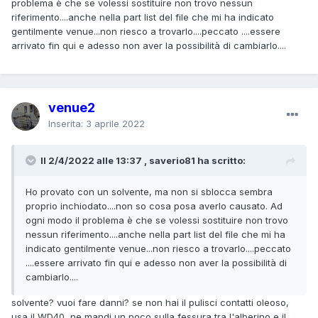
problema è che se volessi sostituire non trovo nessun
riferimento....anche nella part list del file che mi ha indicato
gentilmente venue...non riesco a trovarlo....peccato ....essere
arrivato fin qui e adesso non aver la possibilità di cambiarlo....
venue2
Inserita:
3 aprile 2022
Il 2/4/2022 alle 13:37 , saverio81 ha scritto:
Ho provato con un solvente, ma non si sblocca sembra
proprio inchiodato....non so cosa posa averlo causato. Ad
ogni modo il problema è che se volessi sostituire non trovo
nessun riferimento....anche nella part list del file che mi ha
indicato gentilmente venue...non riesco a trovarlo....peccato
....essere arrivato fin qui e adesso non aver la possibilità di
cambiarlo....
solvente? vuoi fare danni? se non hai il pulisci contatti oleoso,
usa il WD40, ne mandi un poco sulla fessura tra l'alberino e il