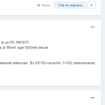
Share
Che mi seguono
2
 di un PIC (16F917).
a di 185mV ogni 1000mA rilevati.
malmente elaborato (Es 511-512=anzichè -1=513) determinando