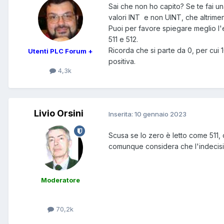
Sai che non ho capito? Se te fai una
valori INT e non UINT, che altrime
Puoi per favore spiegare meglio l'e
511 e 512.
Ricorda che si parte da 0, per cui 1
Utenti PLC Forum +
positiva.
4,3k
Livio Orsini
Inserita:
10 gennaio 2023
Scusa se lo zero è letto come 511
comunque considera che l'indecisio
Moderatore
70,2k