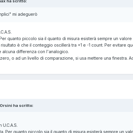
max ha scritto:
emplici" mi adeguerò
C.A.S.
a. Per quanto piccolo sia il quanto di misura esisterà sempre un valore 
l risultato è che il conteggio oscillerà tra +1 e -1 count. Per evitar
 alcuna differenza con l'analogico.
lo zero, o ad un livello di comparazione, si usa mettere una finestra
 Orsini ha scritto:
 U.C.A.S.
reta. Per quanto piccolo sia il quanto di misura esisterà sempre un valo