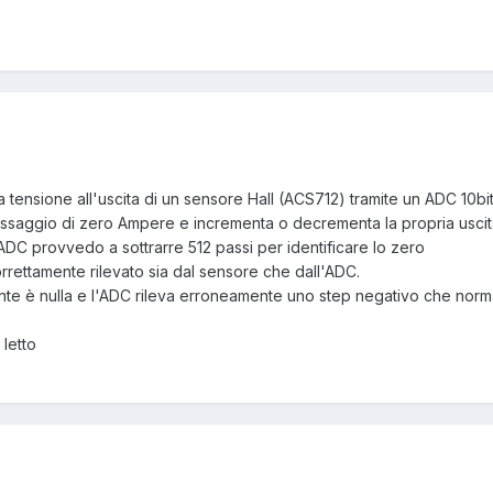
na tensione all'uscita di un sensore Hall (ACS712) tramite un ADC 10bit
passaggio di zero Ampere e incrementa o decrementa la propria uscit
ll'ADC provvedo a sottrarre 512 passi per identificare lo zero
orrettamente rilevato sia dal sensore che dall'ADC.
nte è nulla e l'ADC rileva erroneamente uno step negativo che nor
letto