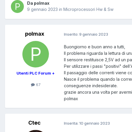
Da polmax
9 gennaio 2023
in
Microprocessori Hw & Sw
polmax
Inserito:
9 gennaio 2023
Buongiorno e buon anno a tutti,
Il problema riguarda la lettura di u
Il sensore restituisce 2,5V ad un 
Per utilizzare i passi "positivi" de
Il passaggio delle correnti viene c
Utenti PLC Forum +
Nasce il problema quando la corre
67
conseguenze indesiderate.
grazie ancora una volta per avermi 
polmax
Ctec
Inserita:
10 gennaio 2023