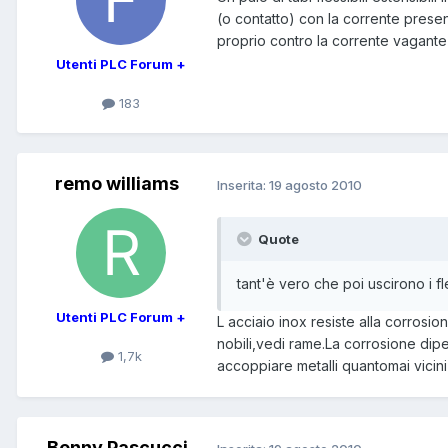
(o contatto) con la corrente present
proprio contro la corrente vagante
Utenti PLC Forum +
183
remo williams
Inserita:
19 agosto 2010
Quote
tant'è vero che poi uscirono i fl
Utenti PLC Forum +
L acciaio inox resiste alla corrosio
nobili,vedi rame.La corrosione dipe
1,7k
accoppiare metalli quantomai vicini 
Benny Pascucci