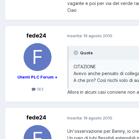
vagante e poi per via del verde ra
Ciao
fede24
Inserita:
19 agosto 2010
Quote
CITAZIONE
Avevo anche pensato di collegar
Utenti PLC Forum +
A che pro? Così rischi solo di a
183
Allora in alcuni casi conviene non a
fede24
Inserita:
19 agosto 2010
Un'osservazione per Benny, io cred
Un paio di tubi flessibili estensibil