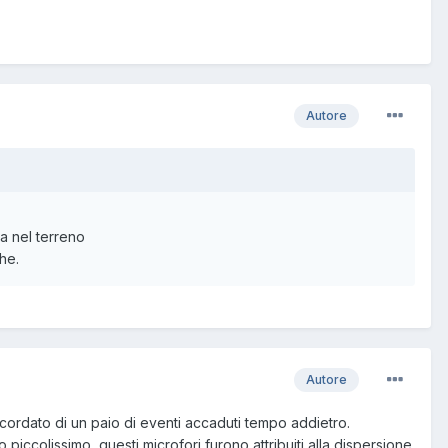
Autore
a nel terreno
he.
Autore
cordato di un paio di eventi accaduti tempo addietro.
o piccolissimo, questi microfori furono attribuiti alla dispersione