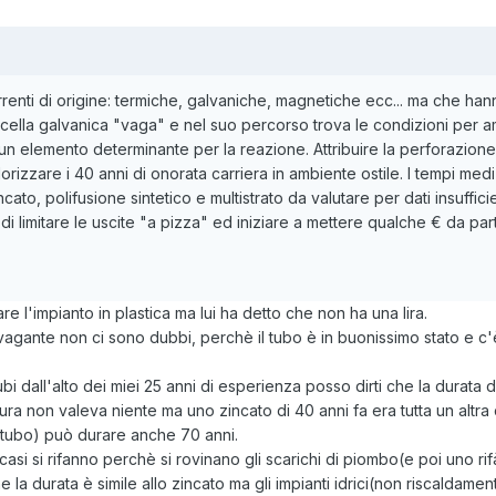
renti di origine: termiche, galvaniche, magnetiche ecc... ma che han
ella galvanica "vaga" e nel suo percorso trova le condizioni per ampl
 un elemento determinante per la reazione. Attribuire la perforazione
rizzare i 40 anni di onorata carriera in ambiente ostile. I tempi medi
cato, polifusione sintetico e multistrato da valutare per dati insufficie
di limitare le uscite "a pizza" ed iniziare a mettere qualche € da parte
ifare l'impianto in plastica ma lui ha detto che non ha una lira.
agante non ci sono dubbi, perchè il tubo è in buonissimo stato e c'
bi dall'alto dei miei 25 anni di esperienza posso dirti che la durata di
tura non valeva niente ma uno zincato di 40 anni fa era tutta un altra
l tubo) può durare anche 70 anni.
asi si rifanno perchè si rovinano gli scarichi di piombo(e poi uno rif
e la durata è simile allo zincato ma gli impianti idrici(non riscaldam