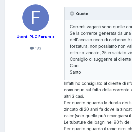
Quote
Correnti vaganti sono quelle cor
Se la corrente generata da una c
Utenti PLC Forum +
dell'acciaio ricco di carbonio è
forzatura, non possiamo non valo
183
estruso zincato, 25 in saldato zin
Consiglio di suggerire al cliente 
Ciao
Santo
Infatti ho consigliato al cliente di r
comunque sul fatto della corrente v
altri 3 casi.
Per quanto riguarda la durata dei tu
zincato di 20 anni fa dove la zinca
calce(solo quella può rimangiarsi i
Le tubature dei bagni nel 90% dei c
Per quanto riguarda il rame direi ch