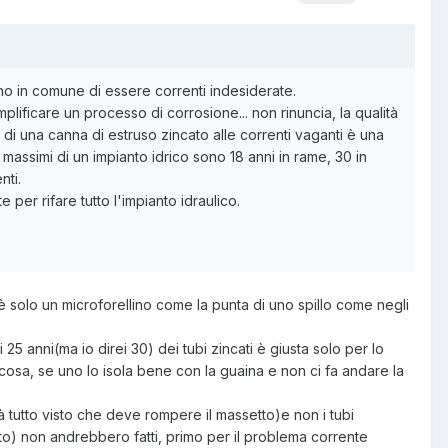
no in comune di essere correnti indesiderate.
ificare un processo di corrosione... non rinuncia, la qualità
 di una canna di estruso zincato alle correnti vaganti è una
 massimi di un impianto idrico sono 18 anni in rame, 30 in
nti.
 per rifare tutto l'impianto idraulico.
è solo un microforellino come la punta di uno spillo come negli
 25 anni(ma io direi 30) dei tubi zincati è giusta solo per lo
 cosa, se uno lo isola bene con la guaina e non ci fa andare la
à tutto visto che deve rompere il massetto)e non i tubi
ento) non andrebbero fatti, primo per il problema corrente