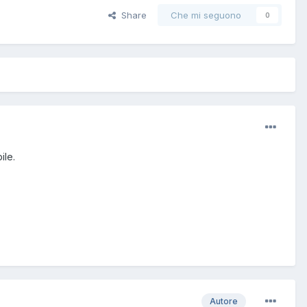
Share
Che mi seguono
0
ile.
Autore