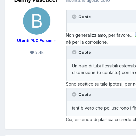
Inserita:
19 agosto 2010
Quote
Non generalizziamo, per favore....
Utenti PLC Forum +
nè per la corrosione.
3,4k
Quote
Un paio di tubi flessibili estensi
dispersione (o contatto) con la 
Sono scettico su tale ipotesi, per n
Quote
tant'è vero che poi uscirono i fl
Già, essendo di plastica ci credo c