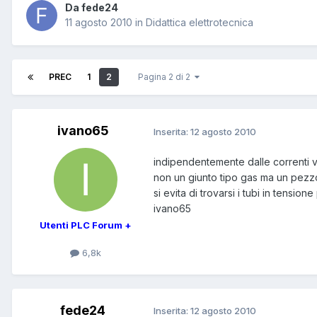
Da fede24
11 agosto 2010
in
Didattica elettrotecnica
PREC
1
2
Pagina 2 di 2
ivano65
Inserita:
12 agosto 2010
indipendentemente dalle correnti va
non un giunto tipo gas ma un pezzo 
si evita di trovarsi i tubi in tensione 
ivano65
Utenti PLC Forum +
6,8k
fede24
Inserita:
12 agosto 2010