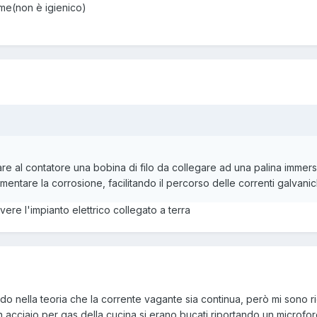
me(non è igienico)
e al contatore una bobina di filo da collegare ad una palina immers
umentare la corrosione, facilitando il percorso delle correnti galvanic
vere l'impianto elettrico collegato a terra
o nella teoria che la corrente vagante sia continua, però mi sono ri
i in acciaio per gas della cucina si erano bucati riportando un microfor