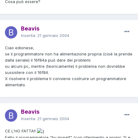
Cosa può essere?
Beavis
Inserita:
21 gennaio 2004
Ciao edionese,
se il programmatore non ha alimentazione propria (cioè la prende
dalla seriale) il 16f84a può dare dei problemi
su alcuni pc, mentre (teoricamente) il problema non dovrebbe
sussistere con il 16f84.
X risolvere il problema ti conviene costruire un programmatore
alimentato.
Beavis
Inserita:
21 gennaio 2004
CE L'HO FATTA!!
Fatto il programmatore "by myself" (con riferimento a propic 2) e