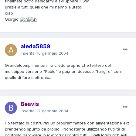
finalmete potrò dedicarmi a sviluppare il SW.
grazie a tutti quelli che mi hanno aiutato!
ciao
Giorgio
aleda5859
Inserita:
16 gennaio 2004
Grande!complimentoni! io credo proprio che tenterò col
multipippo versione "Pablo" e poi,non dovesse "fungìre" con
quello di fare elettronica..
Beavis
Inserita:
17 gennaio 2004
Ho tentato di costruirmi un programmatore con alimentazione ext
prendendo spunto da propic... Nonostante utilizzando l'utilità di
controllo hardware in ic-prog riscontro tutti i livelli logici richiesti