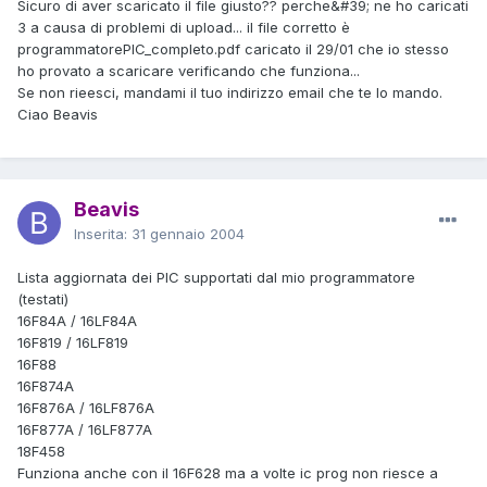
Sicuro di aver scaricato il file giusto?? perche&#39; ne ho caricati
3 a causa di problemi di upload... il file corretto è
programmatorePIC_completo.pdf caricato il 29/01 che io stesso
ho provato a scaricare verificando che funziona...
Se non rieesci, mandami il tuo indirizzo email che te lo mando.
Ciao Beavis
Beavis
Inserita:
31 gennaio 2004
Lista aggiornata dei PIC supportati dal mio programmatore
(testati)
16F84A / 16LF84A
16F819 / 16LF819
16F88
16F874A
16F876A / 16LF876A
16F877A / 16LF877A
18F458
Funziona anche con il 16F628 ma a volte ic prog non riesce a