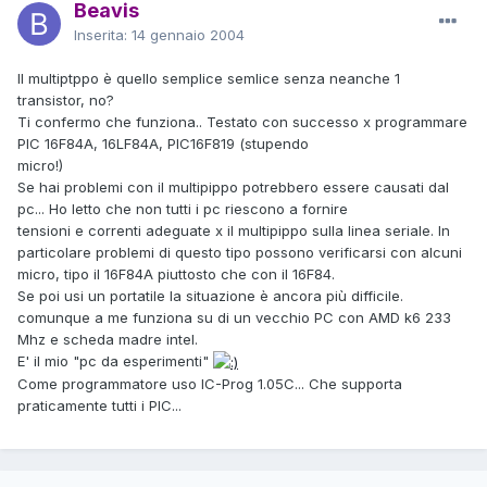
Beavis
Inserita:
14 gennaio 2004
Il multiptppo è quello semplice semlice senza neanche 1
transistor, no?
Ti confermo che funziona.. Testato con successo x programmare
PIC 16F84A, 16LF84A, PIC16F819 (stupendo
micro!)
Se hai problemi con il multipippo potrebbero essere causati dal
pc... Ho letto che non tutti i pc riescono a fornire
tensioni e correnti adeguate x il multipippo sulla linea seriale. In
particolare problemi di questo tipo possono verificarsi con alcuni
micro, tipo il 16F84A piuttosto che con il 16F84.
Se poi usi un portatile la situazione è ancora più difficile.
comunque a me funziona su di un vecchio PC con AMD k6 233
Mhz e scheda madre intel.
E' il mio "pc da esperimenti"
Come programmatore uso IC-Prog 1.05C... Che supporta
praticamente tutti i PIC...