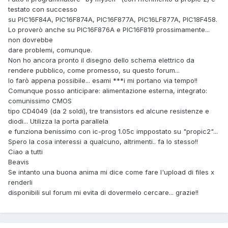
testato con successo
su PIC16F84A, PIC16F874A, PIC16F877A, PIC16LF877A, PIC18F458.
Lo proverò anche su PIC16F876A e PIC16F819 prossimamente...
non dovrebbe
dare problemi, comunque.
Non ho ancora pronto il disegno dello schema elettrico da
rendere pubblico, come promesso, su questo forum...
lo farò appena possibile... esami ***i mi portano via tempo!!
Comunque posso anticipare: alimentazione esterna, integrato:
comunissimo CMOS
tipo CD4049 (da 2 soldi), tre transistors ed alcune resistenze e
diodi... Utilizza la porta parallela
e funziona benissimo con ic-prog 1.05c imppostato su "propic2"...
Spero la cosa interessi a qualcuno, altrimenti.. fa lo stesso!!
Ciao a tutti
Beavis
Se intanto una buona anima mi dice come fare l'upload di files x
renderli
disponibili sul forum mi evita di dovermelo cercare... grazie!!