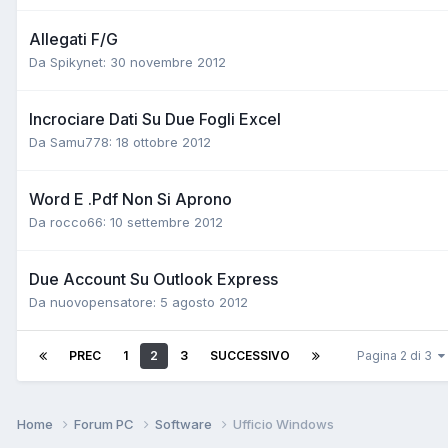
Allegati F/G
Da Spikynet:
30 novembre 2012
Incrociare Dati Su Due Fogli Excel
Da Samu778:
18 ottobre 2012
Word E .Pdf Non Si Aprono
Da rocco66:
10 settembre 2012
Due Account Su Outlook Express
Da nuovopensatore:
5 agosto 2012
PREC
1
2
3
SUCCESSIVO
Pagina 2 di 3
Home
Forum PC
Software
Ufficio Windows