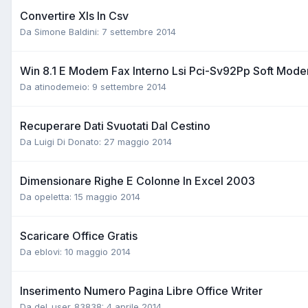
Convertire Xls In Csv
Da Simone Baldini:
7 settembre 2014
Win 8.1 E Modem Fax Interno Lsi Pci-Sv92Pp Soft Mod
Da atinodemeio:
9 settembre 2014
Recuperare Dati Svuotati Dal Cestino
Da Luigi Di Donato:
27 maggio 2014
Dimensionare Righe E Colonne In Excel 2003
Da opeletta:
15 maggio 2014
Scaricare Office Gratis
Da eblovi:
10 maggio 2014
Inserimento Numero Pagina Libre Office Writer
Da del_user_83838:
4 aprile 2014