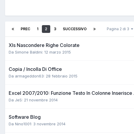
PREC
1
2
3
SUCCESSIVO
Pagina 2 di 3
Xls Nascondere Righe Colorate
Da Simone Baldini:
12 marzo 2015
Copia / Incolla Di Office
Da armageddon63:
28 febbraio 2015
Excel 2007/2010: Funzione Testo In Colonne Inserisce 
Da JeS:
21 novembre 2014
Software Blog
Da Nino1001:
3 novembre 2014