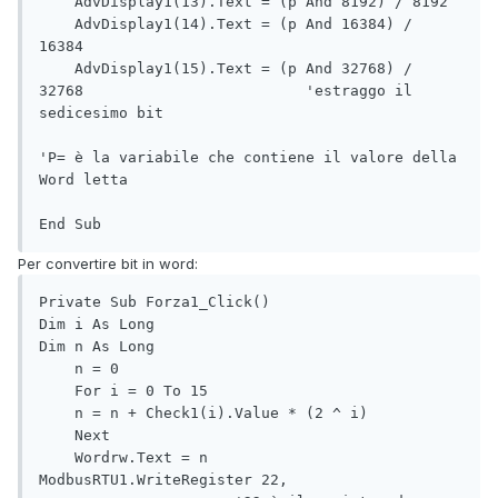
    AdvDisplay1(13).Text = (p And 8192) / 8192

    AdvDisplay1(14).Text = (p And 16384) / 
16384

    AdvDisplay1(15).Text = (p And 32768) / 
32768                         'estraggo il 
sedicesimo bit

'P= è la variabile che contiene il valore della 
Word letta

End Sub
Per convertire bit in word:
Private Sub Forza1_Click()

Dim i As Long

Dim n As Long

    n = 0

    For i = 0 To 15

    n = n + Check1(i).Value * (2 ^ i)

    Next

    Wordrw.Text = n

ModbusRTU1.WriteRegister 22, 