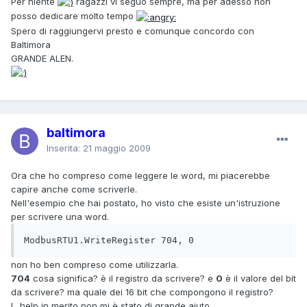
Per niente
ragazzi vi seguo sempre, ma per adesso non
posso dedicare molto tempo
Spero di raggiungervi presto e comunque concordo con
Baltimora
GRANDE ALEN.
baltimora
Inserita:
21 maggio 2009
Ora che ho compreso come leggere le word, mi piacerebbe
capire anche come scriverle.
Nell'esempio che hai postato, ho visto che esiste un'istruzione
per scrivere una word.
ModbusRTU1.WriteRegister 704, 0
non ho ben compreso come utilizzarla.
704
cosa significa? è il registro da scrivere? e
0
è il valore del bit
da scrivere? ma quale dei 16 bit che compongono il registro?
L_help in merito non mi è stato di grande aiuto.