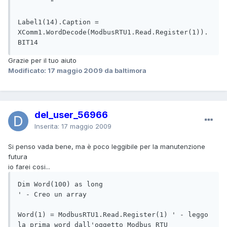
        "                                      
Label1(14).Caption = 
XComm1.WordDecode(ModbusRTU1.Read.Register(1)).
BIT14
Grazie per il tuo aiuto
Modificato:
17 maggio 2009
da baltimora
del_user_56966
Inserita:
17 maggio 2009
Si penso vada bene, ma è poco leggibile per la manutenzione
futura
io farei cosi...
Dim Word(100) as long                           
' - Creo un array

Word(1) = ModbusRTU1.Read.Register(1) ' - leggo 
la prima word dall'oggetto Modbus RTU
