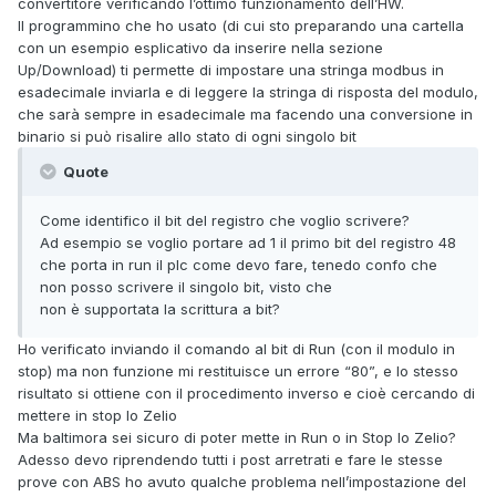
convertitore verificando l’ottimo funzionamento dell’HW.
Il programmino che ho usato (di cui sto preparando una cartella
con un esempio esplicativo da inserire nella sezione
Up/Download) ti permette di impostare una stringa modbus in
esadecimale inviarla e di leggere la stringa di risposta del modulo,
che sarà sempre in esadecimale ma facendo una conversione in
binario si può risalire allo stato di ogni singolo bit
Quote
Come identifico il bit del registro che voglio scrivere?
Ad esempio se voglio portare ad 1 il primo bit del registro 48
che porta in run il plc come devo fare, tenedo confo che
non posso scrivere il singolo bit, visto che
non è supportata la scrittura a bit?
Ho verificato inviando il comando al bit di Run (con il modulo in
stop) ma non funzione mi restituisce un errore “80”, e lo stesso
risultato si ottiene con il procedimento inverso e cioè cercando di
mettere in stop lo Zelio
Ma baltimora sei sicuro di poter mette in Run o in Stop lo Zelio?
Adesso devo riprendendo tutti i post arretrati e fare le stesse
prove con ABS ho avuto qualche problema nell’impostazione del