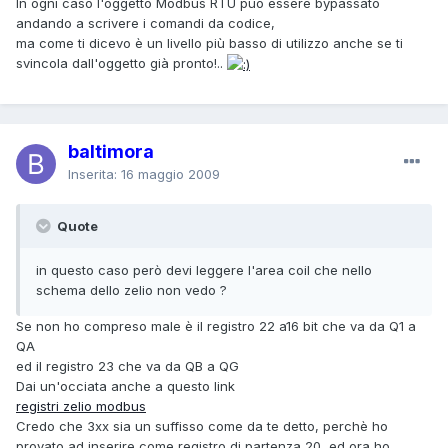
In ogni caso l'oggetto Modbus RTU può essere bypassato
andando a scrivere i comandi da codice,
ma come ti dicevo è un livello più basso di utilizzo anche se ti
svincola dall'oggetto già pronto!..
baltimora
Inserita:
16 maggio 2009
Quote
in questo caso però devi leggere l'area coil che nello
schema dello zelio non vedo ?
Se non ho compreso male è il registro 22 a16 bit che va da Q1 a
QA
ed il registro 23 che va da QB a QG
Dai un'occiata anche a questo link
registri zelio modbus
Credo che 3xx sia un suffisso come da te detto, perchè ho
provato ad inserire come registro di partenza 20, ed ora ho