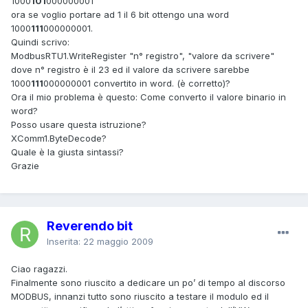
1000
101
000000001
ora se voglio portare ad 1 il 6 bit ottengo una word
1000
111
000000001.
Quindi scrivo:
ModbusRTU1.WriteRegister "n° registro", "valore da scrivere"
dove n° registro è il 23 ed il valore da scrivere sarebbe
1000
111
000000001 convertito in word. (è corretto)?
Ora il mio problema è questo: Come converto il valore binario in
word?
Posso usare questa istruzione?
XComm1.ByteDecode?
Quale è la giusta sintassi?
Grazie
Reverendo bit
Inserita:
22 maggio 2009
Ciao ragazzi.
Finalmente sono riuscito a dedicare un po’ di tempo al discorso
MODBUS, innanzi tutto sono riuscito a testare il modulo ed il