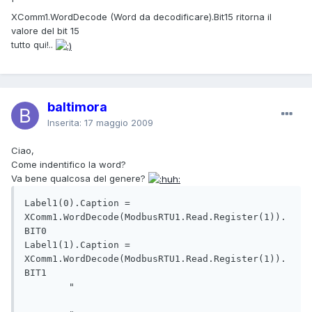
'
XComm1.WordDecode (Word da decodificare).Bit15 ritorna il
valore del bit 15
tutto qui!..
baltimora
Inserita:
17 maggio 2009
Ciao,
Come indentifico la word?
Va bene qualcosa del genere?
Label1(0).Caption = 
XComm1.WordDecode(ModbusRTU1.Read.Register(1)).
BIT0

Label1(1).Caption = 
XComm1.WordDecode(ModbusRTU1.Read.Register(1)).
BIT1

        "                                      