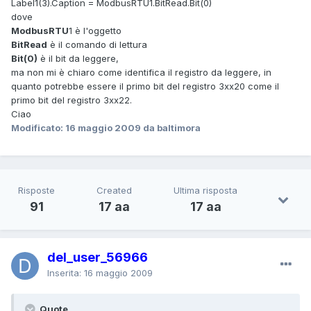
Label1(3).Caption = ModbusRTU1.BitRead.Bit(0)
dove
ModbusRTU
1 è l'oggetto
BitRead
è il comando di lettura
Bit(0)
è il bit da leggere,
ma non mi è chiaro come identifica il registro da leggere, in
quanto potrebbe essere il primo bit del registro 3xx20 come il
primo bit del registro 3xx22.
Ciao
Modificato:
16 maggio 2009
da baltimora
Risposte
Created
Ultima risposta
91
17 aa
17 aa
del_user_56966
Inserita:
16 maggio 2009
Quote