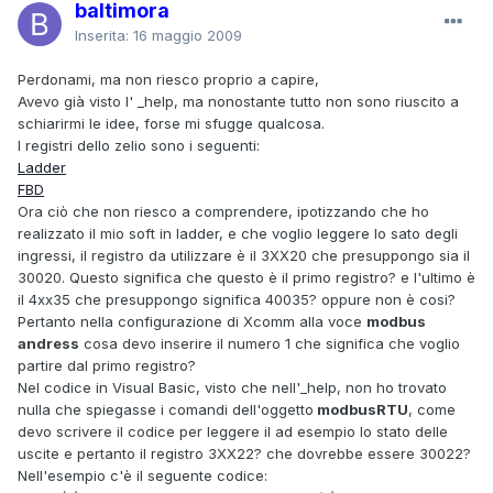
baltimora
Inserita:
16 maggio 2009
Perdonami, ma non riesco proprio a capire,
Avevo già visto l' _help, ma nonostante tutto non sono riuscito a
schiarirmi le idee, forse mi sfugge qualcosa.
I registri dello zelio sono i seguenti:
Ladder
FBD
Ora ciò che non riesco a comprendere, ipotizzando che ho
realizzato il mio soft in ladder, e che voglio leggere lo sato degli
ingressi, il registro da utilizzare è il 3XX20 che presuppongo sia il
30020. Questo significa che questo è il primo registro? e l'ultimo è
il 4xx35 che presuppongo significa 40035? oppure non è cosi?
Pertanto nella configurazione di Xcomm alla voce
modbus
andress
cosa devo inserire il numero 1 che significa che voglio
partire dal primo registro?
Nel codice in Visual Basic, visto che nell'_help, non ho trovato
nulla che spiegasse i comandi dell'oggetto
modbusRTU
, come
devo scrivere il codice per leggere il ad esempio lo stato delle
uscite e pertanto il registro 3XX22? che dovrebbe essere 30022?
Nell'esempio c'è il seguente codice: