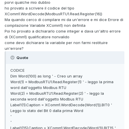
porvi qualche mio dubbio
ho provato a scrivere il codice del tipo
XComm1.WordDecode(ModbusRTU1.Read.Register(16))
Ma quando cerco di compilare mi da un'errore e mi dice Errore di
compilazione Variabile XComm1) non definita
Poi ho provato a dichiararlo come integer e dava un'altro errore
di (XComm1) qualificatore nonvalido
come devo dichiarare la variabile per non farmi restituire
un'errore?
Quote
CODICE
Dim Word(100) as long ' - Creo un array
Word(1) = ModbusRTU1.Read.Register(1) ' - leggo la prima
word dall'oggetto Modbus RTU
Word(2) = ModbusRTU1.Read.Register(2) ' - leggo la
seconda word dall'oggetto Modbus RTU
Label1(1).Caption = XComm1.WordDecode(Word(1)).BIT0 '
Leggo lo stato del Bit 0 dalla prima Word
'
'
Label1(15).Caption = XComm1.WordDecode(Word(1)).BIT15 '