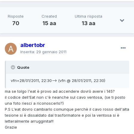
Risposte
Created
Ultima risposta
70
15 aa
13 aa
albertobr
Inserita:
29 gennaio 2011
Quote
vfn+28/01/2011, 22:30--> (vfn @ 28/01/2011, 22:30)
ma se tolgo l'eat è provo ad accendere dovrò avere i 145?
il codice dell'Eat non c'è neanche sul cavo ventosa, (se ti posto
una foto riesci a riconoscerlo?)
P.S L'eat dovro cambiarlo comunque perchè il cavo rosso dell'alta
tesione si è dissaldato dal trasformatore e poi la ventosa si è
letteralmente arrugginita!!!
Grazie