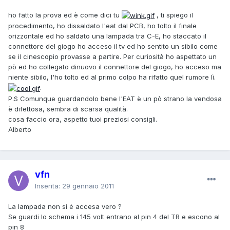
ho fatto la prova ed è come dici tu
, ti spiego il
procedimento, ho dissaldato l'eat dal PCB, ho tolto il finale
orizzontale ed ho saldato una lampada tra C-E, ho staccato il
connettore del giogo ho acceso il tv ed ho sentito un sibilo come
se il cinescopio provasse a partire. Per curiosità ho aspettato un
pò ed ho collegato dinuovo il connettore del giogo, ho acceso ma
niente sibilo, l'ho tolto ed al primo colpo ha rifatto quel rumore lì.
.
P.S Comunque guardandolo bene l'EAT è un pò strano la vendosa
è difettosa, sembra di scarsa qualità.
cosa faccio ora, aspetto tuoi preziosi consigli.
Alberto
vfn
Inserita:
29 gennaio 2011
La lampada non si è accesa vero ?
Se guardi lo schema i 145 volt entrano al pin 4 del TR e escono al
pin 8