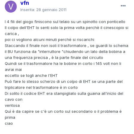
vfn
Inserita:
28 gennaio 2011
I 4 fili del giogo finiscono sul telaio su un spinotto con ponticello
Il colpo dell'EHT lo senti solo la prima volta perchè il cinescopio si
carica ,
poi ci vogliono alcuni minuti perchè si riscarichi
Staccando il finale non isoli il trasformatore , se guardi lo schema
il BU funziona da "interruttore "chiudendo un lato della bobina a
una frequenza precisa , è la parte finale del circuito
Quindi se il trasformatore ha le bobine in corto i 145 volt non li
avrai mai
eccetto se togli anche l'EHT
Può fare lo stesso scherzo di un colpo di EHT se una parte del
triplicatore nel trasformatore è in corto
Di solito il codice EHT era stampigliato sulla guaina all'inizio del
cavo con
ventosa
Quì è da capire se c'è un corto sul secondario o il problema è
prima
ciao