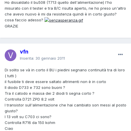
Ho dissaldato il bu508 (T713 quello dell'alimentazione) l'ho
misurato con il tester e tra B/C risulta aperto, ne ho preso un'altro
che avevo nuovo è mi da resistenza quindi è in corto giusto?
cosa faccio adesso?
GRAZIE
vfn
Inserita:
30 gennaio 2011
Di solito se và in corto il BU i piedini segnano continuità tra di loro
( tutti )
il fusibile ti deve essere saltato altrimenti non è in corto
Il diodo D733 e 732 sono buoni ?
Tra il catodo e massa dei 2 diodi ti segna corto ?
Controlla D721 ZPD 8.2 volt
I transistor sull'alimentazione che hai cambiato son messi al posto
giusto?
I 13 volt su C703 ci sono?
Controlla R716 da 150 kohm
Ciao