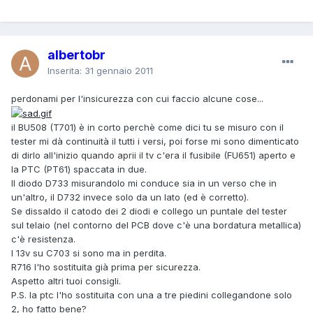
albertobr
Inserita:
31 gennaio 2011
perdonami per l'insicurezza con cui faccio alcune cose...
il BU508 (T701) è in corto perchè come dici tu se misuro con il
tester mi dà continuità il tutti i versi, poi forse mi sono dimenticato
di dirlo all'inizio quando aprii il tv c'era il fusibile (FU651) aperto e
la PTC (PT61) spaccata in due.
Il diodo D733 misurandolo mi conduce sia in un verso che in
un'altro, il D732 invece solo da un lato (ed è corretto).
Se dissaldo il catodo dei 2 diodi e collego un puntale del tester
sul telaio (nel contorno del PCB dove c'è una bordatura metallica)
c'è resistenza.
I 13v su C703 si sono ma in perdita.
R716 l'ho sostituita già prima per sicurezza.
Aspetto altri tuoi consigli.
P.S. la ptc l'ho sostituita con una a tre piedini collegandone solo
2, ho fatto bene?