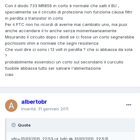
Con il diodo 733 MR856 in corto è normale che salti il BU ,
specialmente se il circuito di protezione non funziona causa filtri
in perdita o transistor in corto
Per il PTC non ho ricordi di averne mai cambiato uno, ma puoi
anche accendere il tv anche senza momentaaneamente
Misurando il circuito dopo i diodi se ci fosse un corto segnerebbe
pochissimi ohm e normale che segni resistenza
Che vuol dire ci sono i 13 volt in perdita ? che si abbassa da sola
?
probabilmente essendoci un corto sul secondario il curcuito
fusibile abbassa tutto ser salvare l'alimentazione
ciao
albertobr
Inserita:
31 gennaio 2011
Quote
vfn+31/01/2011, 22:53--> (vfn @ 31/01/2011, 22:53)