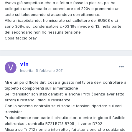
Avevo già sospettato che a difettare fosse la piastra, poi ho
collegato una lampada al connettore dei 220v e premendo un
tasto sul telecomando si accendeva correttamente.
Allora ricapitolando, ho misurato sul collettore del BU508 e ci
sono 308v, sul condensatore c703 19v invece di 13, nella parte
del secondario non ho nessuna tensione.
Cosa faccio ora?
vfn
Inserita:
5 febbraio 2011
Mi è un pò difficile dirti cosa à guasto nel tv ora devi controllare a
tappeto i componenti sull'alimentazione
Se i transistor son stati cambiati e anche i filtri ( senza aver fatto
errori) ti restano i diodi e resistenze
Con lo schema controlla se ci sono le tensioni riportate sui vari
transistor
Probabilmente non parte il circuito start o entra in gioco il fusibile
elettronico , controlla R721 R713 R705 , il zener D702
Misura se Tr 712 non sia interrotto , fai attenzione che scaldando