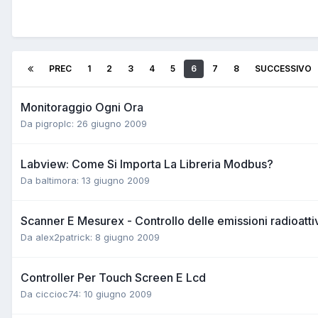
PREC
1
2
3
4
5
6
7
8
SUCCESSIVO
Monitoraggio Ogni Ora
Da pigroplc:
26 giugno 2009
Labview: Come Si Importa La Libreria Modbus?
Da baltimora:
13 giugno 2009
Scanner E Mesurex - Controllo delle emissioni radioatti
Da alex2patrick:
8 giugno 2009
Controller Per Touch Screen E Lcd
Da ciccioc74:
10 giugno 2009