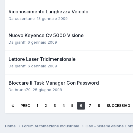
Riconoscimento Lunghezza Veicolo
Da cosentano:
13 gennaio 2009
Nuovo Keyence Cv 5000 Visione
Da gianff:
6 gennaio 2009
Lettore Laser Tridimensionale
Da gianff:
6 gennaio 2009
Bloccare Il Task Manager Con Password
Da bruno79:
25 giugno 2008
PREC
1
2
3
4
5
6
7
8
SUCCESSIVO
Home
Forum Automazione Industriale
Cad - Sistemi visione Cont