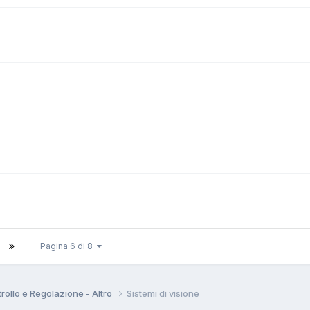
Pagina 6 di 8
rollo e Regolazione - Altro
Sistemi di visione