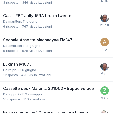
3
risposte
346
visualizzazioni
Cassa FBT Jolly 15RA brucia tweeter
Da man5on:
11 giugno
6
risposte
767
visualizzazioni
Segnale Assente Magnadyne FM147
Da ambralello:
8 giugno
5
risposte
528
visualizzazioni
Luxman lv107u
Da ralph65:
6 giugno
1
risposta
428
visualizzazioni
Cassette deck Marantz SD1002 - troppo veloce
Da Zippo978:
27 maggio
16
risposte
816
visualizzazioni
Bose companion 50 presenta rumore bianca,