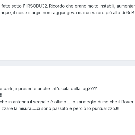
oni fatte sotto l' IRSODU32. Ricordo che erano molto instabili, aument
que, il noise margin non raggiungeva mai un valore più alto di 6dB
he parli ,e presente anche all'uscita della log.????
!!
i che in antenna il segnale è ottimo......lo sai meglio di me che il Rove
zzare la misura......ci sono passato e perciò lo puntualizzo.!!!