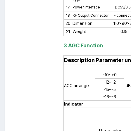
17
Power interface
DC5V/0.
18
RF Output Connector
F connect
20
Dimension
110×90×
21
Weight
0.15
3 AGC Function
Description
Parameter
un
-10~+0
-12~-2
AGC arrange
dB
-15~-5
-16~-6
Indicator
Three color