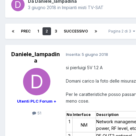
Da Daniele_lampadina
3 giugno 2018
in
Impianti misti TV-SAT
PREC
1
2
3
SUCCESSIVO
Pagina 2 di 3
Daniele_lampadin
Inserita:
5 giugno 2018
a
si pierluigi 5V 1.2 A
Domani carico la foto delle misurazi
Per le caratteristiche posso passarv
meno cose.
Utenti PLC Forum +
51
No
Interface
Description
1
Network management
NM
power, RF level, et
2
RF OUT2 optional