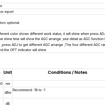
or
or inport
ors optional
fferent color shows different work status, it will shine when press AD
he shine time will show the AGC arrange ,see detail as AGC function
 ,press ADJ to get different AGC arrange ,The four different AGC ra
nd the OPT indicator will shine
e
Unit
Conditions / Notes
00
nm
Recommend -18 to -1
dBm
dB