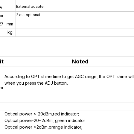
External adapter.
5A
2 out optional
or
27
mm
kg
it
Noted
According to OPT shine time to get AGC range, the OPT shine will
when you press the ADJ button,
m
Optical power <-20dBm,red indicator;
Optical power-20~2dBm, green indicator
Optical power >2dBm,orange indicator;
-------------------------------------------------