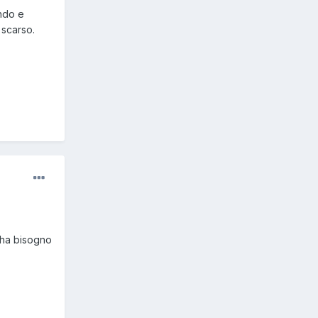
ando e
 scarso.
r ha bisogno