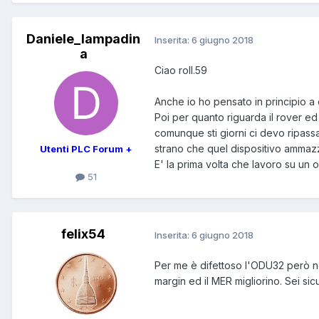
Daniele_lampadin
Inserita:
6 giugno 2018
a
Ciao roll.59
Anche io ho pensato in principio a d
Poi per quanto riguarda il rover ed
comunque sti giorni ci devo ripass
strano che quel dispositivo ammazzi
Utenti PLC Forum +
E' la prima volta che lavoro su un
51
felix54
Inserita:
6 giugno 2018
Per me è difettoso l'ODU32 però non m
margin ed il MER migliorino. Sei sic