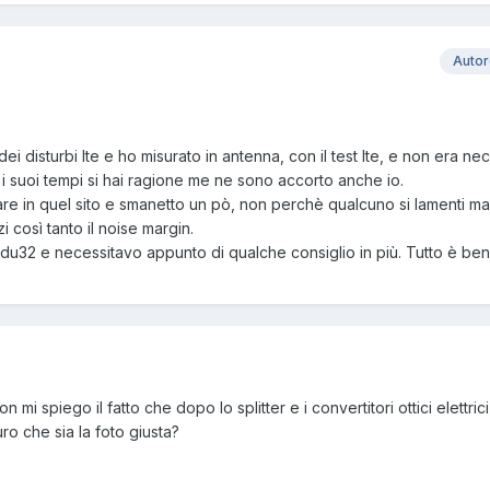
Auto
ei disturbi lte e ho misurato in antenna, con il test lte, e non era ne
 i suoi tempi si hai ragione me ne sono accorto anche io.
are in quel sito e smanetto un pò, non perchè qualcuno si lamenti ma
 così tanto il noise margin.
 odu32 e necessitavo appunto di qualche consiglio in più. Tutto è be
i spiego il fatto che dopo lo splitter e i convertitori ottici elettrici 
uro che sia la foto giusta?