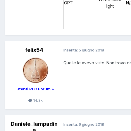
OPT
N/
light
felix54
Inserita:
5 giugno 2018
Quelle le avevo viste. Non trovo do
Utenti PLC Forum +
14,3k
Daniele_lampadin
Inserita:
6 giugno 2018
a