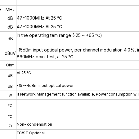
3
MHz
47~1000MHz,At 25 ℃
dB
47~1000MHz,At 25 ℃
dB
In the operating tem range (-25 ~ +65 ℃)
dB
-15dBm input optical power, per channel modulation 4.0%, i
dBuV
860MHz point test, at 25 ℃
Ohm
At 25 ℃
dB
-15~-4dBm input optical power
dB
If Network Management function available, Power consumption wil
W
℃
℃
Non- condensation
%
FC/ST Optional