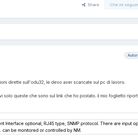
Share
Che mi seguo
Auto
oni dirette sull'odu32, le devo aver scaricate sul pc di lavoro.
i solo queste che sono sul link che ho postato. il mio foglietto ripo
 Interface optional, RJ45 type, SNMP protocol. There are input op
c. can be monitored or controlled by NM.