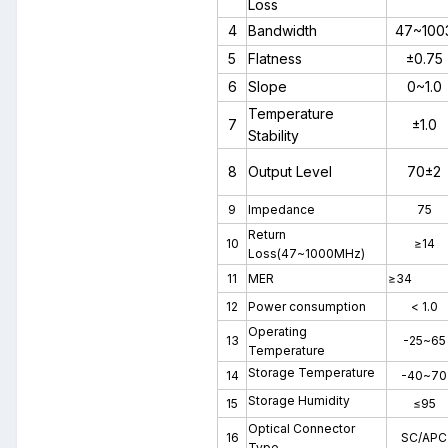
Loss
4
Bandwidth
47~100
5
Flatness
±0.75
6
Slope
0~1.0
Temperature
7
±1.0
Stability
8
Output Level
70±2
9
Impedance
75
Return
10
≥14
Loss(47~1000MHz)
11
MER
≥34
12
Power consumption
< 1.0
Operating
13
-25
~
65
Temperature
Storage Temperature
14
-40
~
70
Storage Humidity
15
≤95
Optical Connector
16
SC/APC
Type