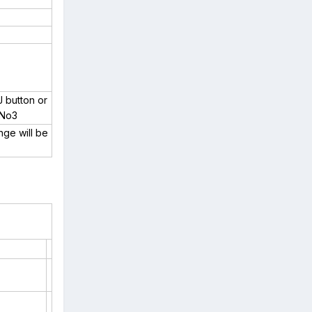
J button or
 No3
nge will be