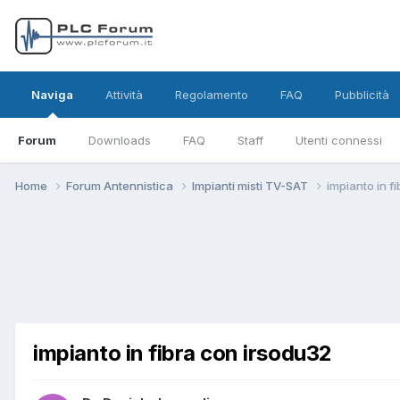
Naviga
Attività
Regolamento
FAQ
Pubblicità
Forum
Downloads
FAQ
Staff
Utenti connessi
Home
Forum Antennistica
Impianti misti TV-SAT
impianto in f
impianto in fibra con irsodu32