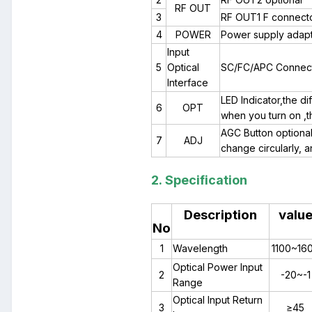
RF OUT
3
RF OUT1 F connect
4
POWER
Power supply adapt
Input
5
Optical
SC/FC/APC Connect
Interface
LED Indicator,the di
6
OPT
when you turn on ,t
AGC Button optional
7
ADJ
change circularly, a
2.
Specification
Description
valu
No
1
Wavelength
1100~16
Optical Power Input
2
-20~-1
Range
Optical Input Return
3
≥45