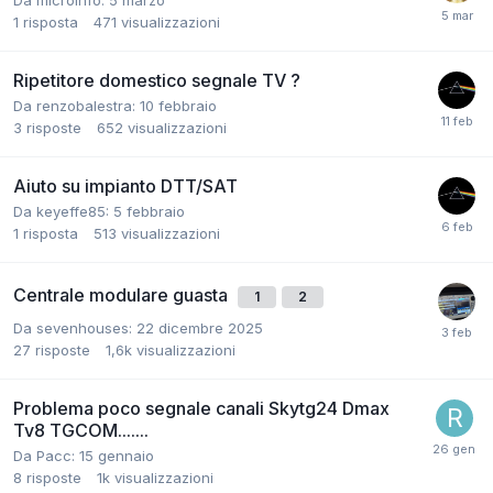
Da microinfo:
5 marzo
1
risposta
471
visualizzazioni
Ripetitore domestico segnale TV ?
Da renzobalestra:
10 febbraio
3
risposte
652
visualizzazioni
Aiuto su impianto DTT/SAT
Da keyeffe85:
5 febbraio
1
risposta
513
visualizzazioni
Centrale modulare guasta
1
2
Da sevenhouses:
22 dicembre 2025
27
risposte
1,6k
visualizzazioni
Problema poco segnale canali Skytg24 Dmax
Tv8 TGCOM.......
Da Pacc:
15 gennaio
8
risposte
1k
visualizzazioni