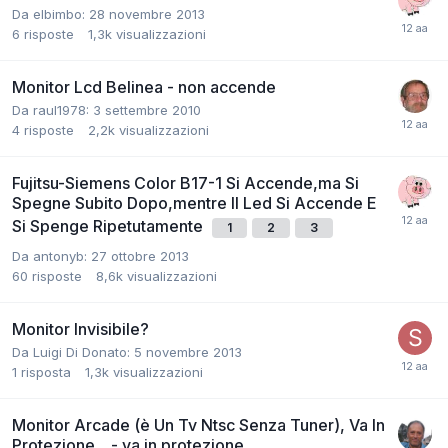
Da elbimbo:
28 novembre 2013
6
risposte
1,3k
visualizzazioni
Monitor Lcd Belinea - non accende
Da raul1978:
3 settembre 2010
4
risposte
2,2k
visualizzazioni
Fujitsu-Siemens Color B17-1 Si Accende,ma Si
Spegne Subito Dopo,mentre Il Led Si Accende E
Si Spenge Ripetutamente
1
2
3
Da antonyb:
27 ottobre 2013
60
risposte
8,6k
visualizzazioni
Monitor Invisibile?
Da Luigi Di Donato:
5 novembre 2013
1
risposta
1,3k
visualizzazioni
Monitor Arcade (è Un Tv Ntsc Senza Tuner), Va In
Protezione... - va in protezione