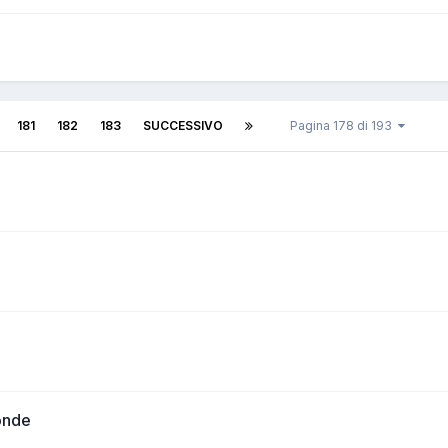
181
182
183
SUCCESSIVO
Pagina 178 di 193
onde