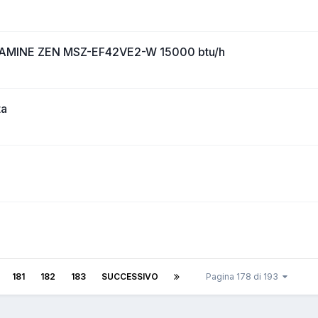
 KIRIGAMINE ZEN MSZ-EF42VE2-W 15000 btu/h
ta
181
182
183
SUCCESSIVO
Pagina 178 di 193