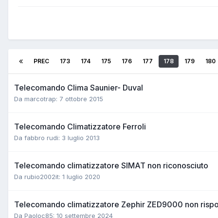
PREC
173
174
175
176
177
178
179
180
Telecomando Clima Saunier- Duval
Da marcotrap:
7 ottobre 2015
Telecomando Climatizzatore Ferroli
Da fabbro rudi:
3 luglio 2013
Telecomando climatizzatore SIMAT non riconosciuto
Da rubio2002it:
1 luglio 2020
Telecomando climatizzatore Zephir ZED9000 non risp
Da Paoloc85:
10 settembre 2024