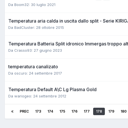
Da Boom32:
30 luglio 2021
Temperatura aria calda in uscita dallo split - Serie
Da BadCluster:
28 ottobre 2015
Temperatura Batteria Split idronico Immergas troppo al
Da Crasso93:
27 giugno 2023
temperatura canalizato
Da oscuro:
24 settembre 2017
Temperatura Default A\C Lg Plasma Gold
Da wariogeo:
24 settembre 2012
PREC
173
174
175
176
177
178
179
180