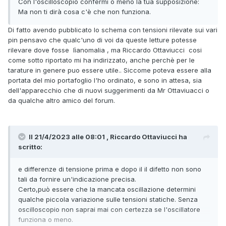
Con l'oscilloscopio confermi o meno la tua supposizione:
Ma non ti dirà cosa c'è che non funziona.
Di fatto avendo pubblicato lo schema con tensioni rilevate sui vari
pin pensavo che qualc'uno di voi da queste letture potesse
rilevare dove fosse lìanomalia , ma Riccardo Ottaviucci cosi
come sotto riportato mi ha indirizzato, anche perchè per le
tarature in genere puo essere utile.. Siccome poteva essere alla
portata del mio portafoglio l'ho ordinato, e sono in attesa, sia
dell'apparecchio che di nuovi suggerimenti da Mr Ottaviuacci o
da qualche altro amico del forum.
Il 21/4/2023 alle 08:01 , Riccardo Ottaviucci ha
scritto:
e differenze di tensione prima e dopo il il difetto non sono
tali da fornire un'indicazione precisa.
Certo,può essere che la mancata oscillazione determini
qualche piccola variazione sulle tensioni statiche. Senza
oscilloscopio non saprai mai con certezza se l'oscillatore
funziona o meno.