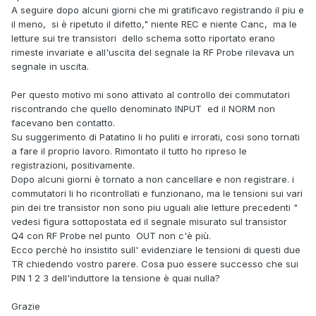
A seguire dopo alcuni giorni che mi gratificavo registrando il piu e
il meno, si è ripetuto il difetto," niente REC e niente Canc, ma le
letture sui tre transistori dello schema sotto riportato erano
rimeste invariate e all'uscita del segnale la RF Probe rilevava un
segnale in uscita.
Per questo motivo mi sono attivato al controllo dei commutatori
riscontrando che quello denominato INPUT ed il NORM non
facevano ben contatto.
Su suggerimento di Patatino li ho puliti e irrorati, cosi sono tornati
a fare il proprio lavoro. Rimontato il tutto ho ripreso le
registrazioni, positivamente.
Dopo alcuni giorni è tornato a non cancellare e non registrare. i
commutatori li ho ricontrollati e funzionano, ma le tensioni sui vari
pin dei tre transistor non sono piu uguali alie letture precedenti "
vedesi figura sottopostata ed il segnale misurato sul transistor
Q4 con RF Probe nel punto OUT non c'è più.
Ecco perchè ho insistito sull' evidenziare le tensioni di questi due
TR chiedendo vostro parere. Cosa puo essere successo che sui
PIN 1 2 3 dell'induttore la tensione è quai nulla?
Grazie