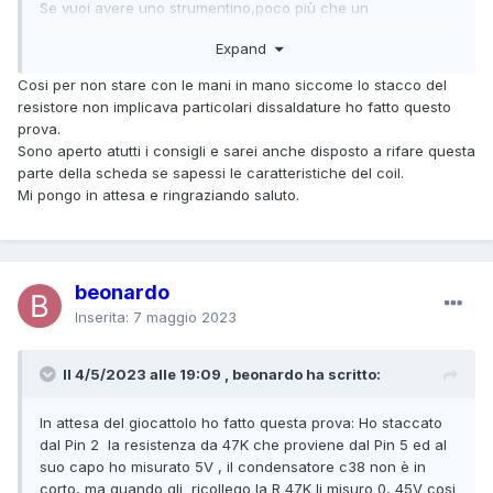
Se vuoi avere uno strumentino,poco più che un
giocattolo,ma che può essere utile in questi casi ad un
Expand
costo irrisorio,guarda
qui
Cosi per non stare con le mani in mano siccome lo stacco del
resistore non implicava particolari dissaldature ho fatto questo
prova.
Sono aperto atutti i consigli e sarei anche disposto a rifare questa
parte della scheda se sapessi le caratteristiche del coil.
Mi pongo in attesa e ringraziando saluto.
beonardo
Inserita:
7 maggio 2023
Il 4/5/2023 alle 19:09 , beonardo ha scritto:
In attesa del giocattolo ho fatto questa prova: Ho staccato
dal Pin 2 la resistenza da 47K che proviene dal Pin 5 ed al
suo capo ho misurato 5V , il condensatore c38 non è in
corto, ma quando gli ricollego la R 47K li misuro 0, 45V cosi