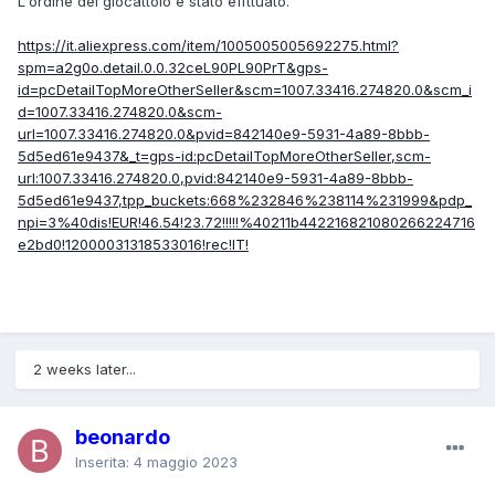
L'ordine del giocattolo è stato effttuato.
https://it.aliexpress.com/item/1005005005692275.html?
spm=a2g0o.detail.0.0.32ceL90PL90PrT&gps-
id=pcDetailTopMoreOtherSeller&scm=1007.33416.274820.0&scm_i
d=1007.33416.274820.0&scm-
url=1007.33416.274820.0&pvid=842140e9-5931-4a89-8bbb-
5d5ed61e9437&_t=gps-id:pcDetailTopMoreOtherSeller,scm-
url:1007.33416.274820.0,pvid:842140e9-5931-4a89-8bbb-
5d5ed61e9437,tpp_buckets:668%232846%238114%231999&pdp_
npi=3%40dis!EUR!46.54!23.72!!!!!%40211b442216821080266224716
e2bd0!12000031318533016!rec!IT!
2 weeks later...
beonardo
Inserita:
4 maggio 2023