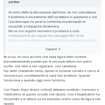
scritto:
mi sono riletto la discussione dall'inizio. Se non cancellasse
il problema è sicuramente dell'oscillatore in questione e con
l'oscilloscopio ne avrai la conferma,visualizzando la
sinusoide a frequenza ultrasonica.
Ma se non registra nemmeno il problema è sulla
commutazione dei segnali nel passaggio REC-PLAY.
Qualche commutatore ossidato,pista spezzata,ecc,tanto più
che mi sembra di capire che il problema è saltuario.
Expand
Mi scusi, mi sono accorto che nella figura dello schema
precedentemente postato per le seconde letture non avevo
scritto che oltre a non registrare, non canellava.
Per tanto chiedendo venia, riposto lo schema corretto e cerco di
riscrivere piu correttamente le varie fasi di letture "quando
funzionava e quando oggi nono funziona..
Con Peper, Dopo diversi controlli abbiamo sostituito i transistor e
l'elettrolitico di questo circuito che riposto. Cosi il Registratore ha
funzionato e le letture sui tre transistor erano come da figura che
riposto.