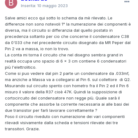
Inserita:
10 maggio 2023
Salve amici ecco qui sotto lo schema da mè rilevato. Le
differenze non sono notevoli 1° la numerazione dei componenti è
diversa, ma il circuito si differanzia dal quello postato in
precedenza soltanto per cio che concerne il condensatore C38
da 0'033 che nel precedente circuito disegnato da MR Peper dal
Pin 2 va a massa, io non lo trovo.
La conta mi torna il circuito che nel disegno sembra grand in
realtà occupa uno spazio di 6 x 3 cm contiene 6 condensatori
più l'elettrolitico.
Come si puo vedere dal pin 2 parte un condensatore da .033mf,
ma anziche a Massa va a collegarsi al Pin 6. sul collettore di Q2.
Misurando sul circuito spento con hometro fra il Pin 2 ed il Pin 6
misuro il valore della R37 cioè 47K. Quindi la supposizione di
cortocircuito del condensatore non regge più. Quale sarà il
componente che assorbe la corrente necessaria ai alle basi dei
due transistor per farli lavorare correttamente ?
Poso il circuito riveduto con numerazione dei vari componenti
rilevadi visivamente dalla scheda e tensioni rilevate dei tre
transsitori. Grazie.