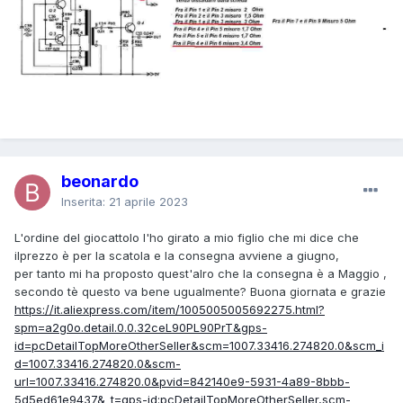
beonardo
Inserita:
21 aprile 2023
L'ordine del giocattolo l'ho girato a mio figlio che mi dice che
ilprezzo è per la scatola e la consegna avviene a giugno,
per tanto mi ha proposto quest'alro che la consegna è a Maggio ,
secondo tè questo va bene ugualmente? Buona giornata e grazie
https://it.aliexpress.com/item/1005005005692275.html?
spm=a2g0o.detail.0.0.32ceL90PL90PrT&gps-
id=pcDetailTopMoreOtherSeller&scm=1007.33416.274820.0&scm_i
d=1007.33416.274820.0&scm-
url=1007.33416.274820.0&pvid=842140e9-5931-4a89-8bbb-
5d5ed61e9437&_t=gps-id:pcDetailTopMoreOtherSeller,scm-