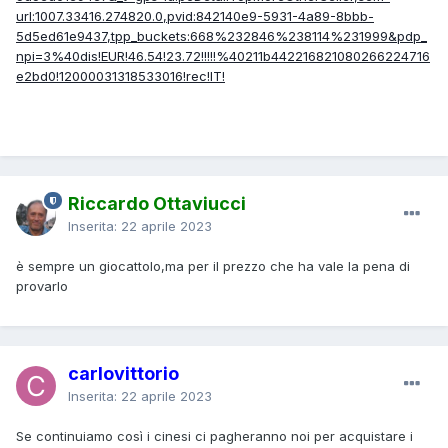
url:1007.33416.274820.0,pvid:842140e9-5931-4a89-8bbb-
5d5ed61e9437,tpp_buckets:668%232846%238114%231999&pdp_
npi=3%40dis!EUR!46.54!23.72!!!!!%40211b442216821080266224716
e2bd0!12000031318533016!rec!IT!
Riccardo Ottaviucci
Inserita:
22 aprile 2023
è sempre un giocattolo,ma per il prezzo che ha vale la pena di
provarlo
carlovittorio
Inserita:
22 aprile 2023
Se continuiamo così i cinesi ci pagheranno noi per acquistare i