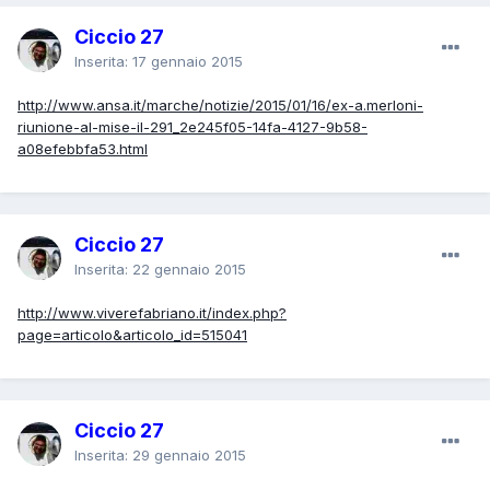
Ciccio 27
Inserita:
17 gennaio 2015
http://www.ansa.it/marche/notizie/2015/01/16/ex-a.merloni-
riunione-al-mise-il-291_2e245f05-14fa-4127-9b58-
a08efebbfa53.html
Ciccio 27
Inserita:
22 gennaio 2015
http://www.viverefabriano.it/index.php?
page=articolo&articolo_id=515041
Ciccio 27
Inserita:
29 gennaio 2015