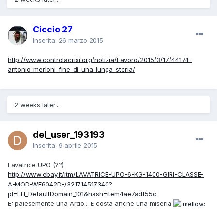
Ciccio 27
Inserita:
26 marzo 2015
http://www.controlacrisi.org/notizia/Lavoro/2015/3/17/44174-
antonio-merloni-fine-di-una-lunga-storia/
2 weeks later...
del_user_193193
Inserita:
9 aprile 2015
Lavatrice UPO (??)
http://www.ebay.it/itm/LAVATRICE-UPO-6-KG-1400-GIRI-CLASSE-
A-MOD-WF6042D-/321714517340?
pt=LH_DefaultDomain_101&hash=item4ae7adf55c
E' palesemente una Ardo... E costa anche una miseria