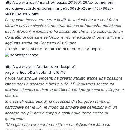
http://www.ansa.it/marche/notizie/2015/01/29/ex-a.-merloni-
proroga-accordo-programma_5e5630ed-b2ca-470c-862c-
b8e158ef3d89.html
Per quanto invece concerne la
JP
, la società che tre anni fa ha
rilevato dall'amministrazione straordinaria le fabbriche del bianco
dell'A. Merloni, il ministero ha assicurato che si sta elaborando un
Contratto di ricerca e sviluppo, e non si esclude di poter attivare in
aggiunta anche un Contratto di sviluppo.
Chissà che vuol dire "contratto di ricerca e sviluppo"...
http://www.viverefabriano.it/index.php?
page=articolo&articolo_id=516716
Il Vice Ministro De Vincenti ha preannunciato anche una possibile
intesa per un accordo a breve sulla J.P. Industries sostenuto
dall’investimento di risorse nell’ambito dei programmi di sviluppo e
ricerca.
Si è sottolineata, quindi, la necessità di stringere i tempi, in
particolare per la JP , in modo da arrivare alla definizione di un
accordo nel più breve tempo e comunque entro marzo di
quest’anno.
“Una giornata veramente positiva – ha dichiarato il Sindaco