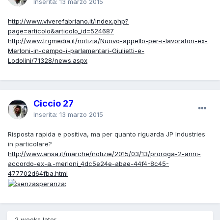
Inserita:
13 marzo 2015
http://www.viverefabriano.it/index.php?
page=articolo&articolo_id=524687
http://www.trgmedia.it/notizia/Nuovo-appello-per-i-lavoratori-ex-
Merloni-in-campo-i-parlamentari-Giulietti-e-
Lodolini/71328/news.aspx
Ciccio 27
Inserita:
13 marzo 2015
Risposta rapida e positiva, ma per quanto riguarda JP Industries
in particolare?
http://www.ansa.it/marche/notizie/2015/03/13/proroga-2-anni-
accordo-ex-a.-merloni_4dc5e24e-abae-44f4-8c45-
477702d64fba.html
2 weeks later...