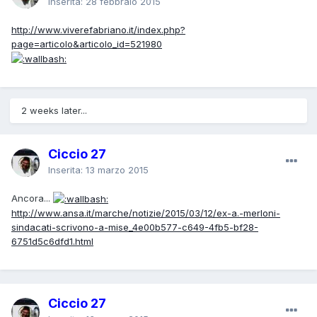
Inserita:
28 febbraio 2015
http://www.viverefabriano.it/index.php?
page=articolo&articolo_id=521980
2 weeks later...
Ciccio 27
Inserita:
13 marzo 2015
Ancora...
http://www.ansa.it/marche/notizie/2015/03/12/ex-a.-merloni-
sindacati-scrivono-a-mise_4e00b577-c649-4fb5-bf28-
6751d5c6dfd1.html
Ciccio 27